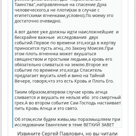
Таинства",направленные на спасение Духа
человеческого,а не плоти(как в случае с
египетскими ягненками,условно).По моему это
достаточно очевидно.
А вот далее уже должны идти наисложнейшие и
бескрайне важные исследования двух
событий.Первое по времени это,когда в жертву
приносится пусть агнц ,по Закону Моисея.При
этом плоть ягненнка может вкушаться
священством и простыми людьми,а кровь его
обязательно сливаться на землю.Второе же
событие по времени это,когда Спаситель
предлагает вкусить хлеб и вино на Тайной
Вечере, говоря,что это есть Кровь и Плоть Его.
Таким образом,впервом случае кровь агнца
сливается и вкушать ее нельзя ибо это смертный
грех.А во втором событие Сам Господь настаивает
пить Кровь Агнца и это свято.
Об этом,если будем живы,мы поразмышляем при
исследовании Евангелие в теме ВЕТХИЙ ЗАВЕТ
Извините Сергей Павлович, но вы читали