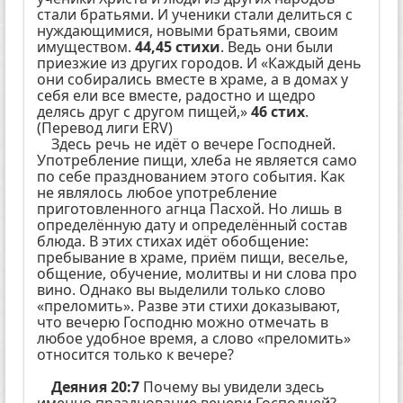
стали братьями. И ученики стали делиться с
нуждающимися, новыми братьями, своим
имуществом.
44,45 стихи
. Ведь они были
приезжие из других городов. И «Каждый день
они собирались вместе в храме, а в домах у
себя ели все вместе, радостно и щедро
делясь друг с другом пищей,»
46 стих
.
(Перевод лиги ERV)
Здесь речь не идёт о вечере Господней.
Употребление пищи, хлеба не является само
по себе празднованием этого события. Как
не являлось любое употребление
приготовленного агнца Пасхой. Но лишь в
определённую дату и определённый состав
блюда. В этих стихах идёт обобщение:
пребывание в храме, приём пищи, веселье,
общение, обучение, молитвы и ни слова про
вино. Однако вы выделили только слово
«преломить». Разве эти стихи доказывают,
что вечерю Господню можно отмечать в
любое удобное время, а слово «преломить»
относится только к вечере?
Деяния 20:7
Почему вы увидели здесь
именно празднование вечери Господней?