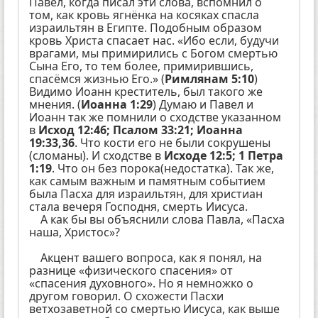
Павел, когда писал эти слова, вспомнил о
том, как кровь ягнёнка на косяках спасла
израильтян в Египте. Подобным образом
кровь Христа спасает нас. «Ибо если, будучи
врагами, мы примирились с Богом смертью
Сына Его, то тем более, примирившись,
спасёмся жизнью Его.» (
Римлянам 5:10
)
Видимо Иоанн креститель, был такого же
мнения. (
Иоанна 1:29
) Думаю и Павел и
Иоанн так же помнили о сходстве указанном
в
Исход 12:46; Псалом 33:21; Иоанна
19:33,36
. Что кости его не были сокрушены
(сломаны). И сходстве в
Исходе 12:5; 1 Петра
1:19
. Что он без порока(недостатка). Так же,
как самым важным и памятным событием
была Пасха для израильтян, для христиан
стала вечеря Господня, смерть Иисуса.
А как бы вы объяснили слова Павла, «Пасха
наша, Христос»?
Акцент вашего вопроса, как я понял, на
разнице «физического спасения» от
«спасения духовного». Но я немножко о
другом говорил. О схожести Пасхи
ветхозаветной со смертью Иисуса, как выше