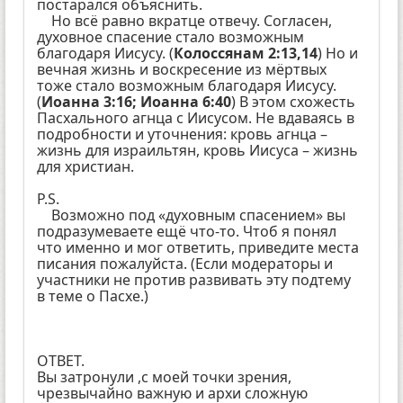
постарался объяснить.
Но всё равно вкратце отвечу. Согласен,
духовное спасение стало возможным
благодаря Иисусу. (
Колоссянам 2:13,14
) Но и
вечная жизнь и воскресение из мёртвых
тоже стало возможным благодаря Иисусу.
(
Иоанна 3:16; Иоанна 6:40
) В этом схожесть
Пасхального агнца с Иисусом. Не вдаваясь в
подробности и уточнения: кровь агнца –
жизнь для израильтян, кровь Иисуса – жизнь
для христиан.
P.S.
Возможно под «духовным спасением» вы
подразумеваете ещё что-то. Чтоб я понял
что именно и мог ответить, приведите места
писания пожалуйста. (Если модераторы и
участники не против развивать эту подтему
в теме о Пасхе.)
ОТВЕТ.
Вы затронули ,с моей точки зрения,
чрезвычайно важную и архи сложную