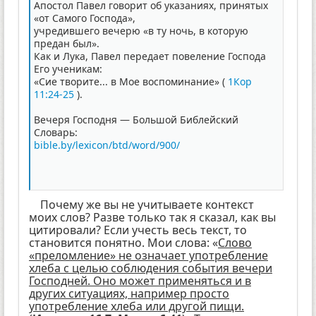
Апостол Павел говорит об указаниях, принятых
«от Самого Господа»,
учредившего вечерю «в ту ночь, в которую
предан был».
Как и Лука, Павел передает повеление Господа
Его ученикам:
«Сие творите... в Мое воспоминание» (
1Кор
11:24-25
).
Вечеря Господня — Большой Библейский
Словарь:
bible.by/lexicon/btd/word/900/
Почему же вы не учитываете контекст
моих слов? Разве только так я сказал, как вы
цитировали? Если учесть весь текст, то
становится понятно. Мои слова: «
Слово
«преломление» не означает употребление
хлеба с целью соблюдения события вечери
Господней. Оно может применяться и в
других ситуациях, например просто
употребление хлеба или другой пищи.