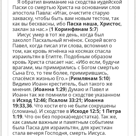
Я обратил внимание на сходства иудейской
Пасхи со смертью Христа на основании слов
апостола Павла: «Итак, очистите старую
закваску, чтобы быть вам новым тестом, так
как вы бесквасны, ибо
Пасха наша, Христос
,
заклан за нас.» (
1 Коринфянам 5:7
)
Иисус умер в тот же день, когда был
заколот Пасхальный ягнёнок. Скорей всего
Павел, когда писал эти слова, вспомнил о
том, как кровь ягнёнка на косяках спасла
израильтян в Египте. Подобным образом
кровь Христа спасает нас. «Ибо если, будучи
врагами, мы примирились с Богом смертью
Сына Его, то тем более, примирившись,
спасёмся жизнью Его.» (
Римлянам 5:10
)
Видимо Иоанн креститель, был такого же
мнения. (
Иоанна 1:29
) Думаю и Павел и
Иоанн так же помнили о сходстве указанном
в
Исход 12:46; Псалом 33:21; Иоанна
19:33,36
. Что кости его не были сокрушены
(сломаны). И сходстве в
Исходе 12:5; 1 Петра
1:19
. Что он без порока(недостатка). Так же,
как самым важным и памятным событием
была Пасха для израильтян, для христиан
стала вечеря Господня, смерть Иисуса.