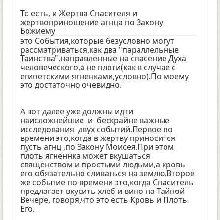
То есть, и Жертва Спасителя и
жертвоприношение агнца по Закону
Божиему
это События,которые безусловно могут
рассматриваться,как два "параллельные
Таинства",направленные на спасение Духа
человеческого,а не плоти(как в случае с
египетскими ягненками,условно).По моему
это достаточно очевидно.
А вот далее уже должны идти
наисложнейшие и бескрайне важные
исследования двух событий.Первое по
времени это,когда в жертву приносится
пусть агнц ,по Закону Моисея.При этом
плоть ягненнка может вкушаться
священством и простыми людьми,а кровь
его обязательно сливаться на землю.Второе
же событие по времени это,когда Спаситель
предлагает вкусить хлеб и вино на Тайной
Вечере, говоря,что это есть Кровь и Плоть
Его.