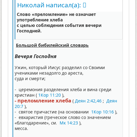
Николай написал(а):
Слово «преломление» не означает
употребление хлеба
с целью соблюдения события вечери
Господней.
Большой бибилейский словарь
Вечеря Господня
Ужин, который Иисус разделил со Своими
учениками незадолго до ареста,
суда и смерти;
- церемония разделения хлеба и вина среди
христиан (
1Кор 11:20
),
- преломление хлеба
(
Деян 2:42,46
;
Деян
20:7
),
- святое причастие (на основании
1Кор 10:16
),
- евхаристия (греческое слово со значением
«благодарение»,
см.
Мк 14:23
),
месса.