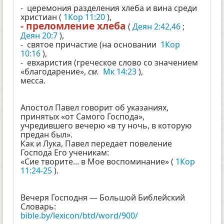
- церемония разделения хлеба и вина среди
христиан (
1Кор 11:20
),
- преломление хлеба
(
Деян 2:42,46
;
Деян 20:7
),
- святое причастие (на основании
1Кор
10:16
),
- евхаристия (греческое слово со значением
«благодарение»,
см.
Мк 14:23
),
месса.
Апостол Павел говорит об указаниях,
принятых «от Самого Господа»,
учредившего вечерю «в ту ночь, в которую
предан был».
Как и Лука, Павел передает повеление
Господа Его ученикам:
«Сие творите... в Мое воспоминание» (
1Кор
11:24-25
).
Вечеря Господня — Большой Библейский
Словарь:
bible.by/lexicon/btd/word/900/