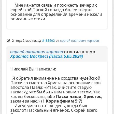
Мне кажется связь и похожесть вечери с
еврейской Пасхой гораздо более твёрже
основание для определения времени нежели
описанные стихи.
2 года 2 мес назад
#183502
от
сергей павлович корнеев
сергей павлович корнеев
ответил в теме
Христос Воскрес! (Пасха 5.05.2024)
Николай Вы Написали:
Я обратил внимание на сходства иудейской
Пасхи со смертью Христа на основании слов
апостола Павла: «Итак, очистите старую
закваску, чтобы быть вам новым тестом, так
как вы бесквасны, ибо
Пасха наша, Христос
,
заклан за нас.» (
1 Коринфянам 5:7
)
Иисус умер в тот же день, когда был
заколот Пасхальный ягнёнок. Скорей всего