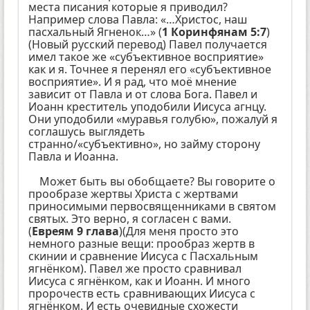
места писания которые я приводил?
Например слова Павла: «…Христос, наш
пасхальный Ягненок…» (
1 Коринфянам 5:7
)
(Новый русский перевод) Павел получается
имел такое же «субъективное восприятие»
как и я. Точнее я перенял его «субъективное
восприятие». И я рад, что моё мнение
зависит от Павла и от слова Бога. Павел и
Иоанн креститель уподобили Иисуса агнцу.
Они уподобили «муравья голубю», пожалуй я
соглашусь выглядеть
странно/«субъективно», но займу сторону
Павла и Иоанна.
Может быть вы обобщаете? Вы говорите о
прообразе жертвы Христа с жертвами
приносимыми первосвященниками в святом
святых. Это верно, я согласен с вами.
(
Евреям 9 глава
)(Для меня просто это
немного разные вещи: прообраз жертв в
скинии и сравнение Иисуса с Пасхальным
ягнёнком). Павел же просто сравнивал
Иисуса с ягнёнком, как и Иоанн. И много
пророчеств есть сравнивающих Иисуса с
ягнёнком. И есть очевидные схожести