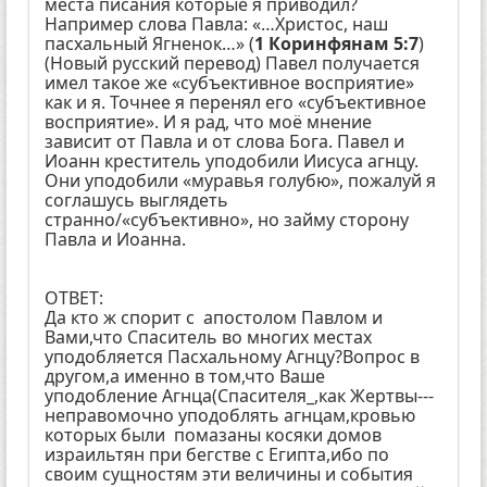
места писания которые я приводил?
Например слова Павла: «…Христос, наш
пасхальный Ягненок…» (
1 Коринфянам 5:7
)
(Новый русский перевод) Павел получается
имел такое же «субъективное восприятие»
как и я. Точнее я перенял его «субъективное
восприятие». И я рад, что моё мнение
зависит от Павла и от слова Бога. Павел и
Иоанн креститель уподобили Иисуса агнцу.
Они уподобили «муравья голубю», пожалуй я
соглашусь выглядеть
странно/«субъективно», но займу сторону
Павла и Иоанна.
ОТВЕТ:
Да кто ж спорит с апостолом Павлом и
Вами,что Спаситель во многих местах
уподобляется Пасхальному Агнцу?Вопрос в
другом,а именно в том,что Ваше
уподобление Агнца(Спасителя_,как Жертвы---
неправомочно уподоблять агнцам,кровью
которых были помазаны косяки домов
израильтян при бегстве с Египта,ибо по
своим сущностям эти величины и события