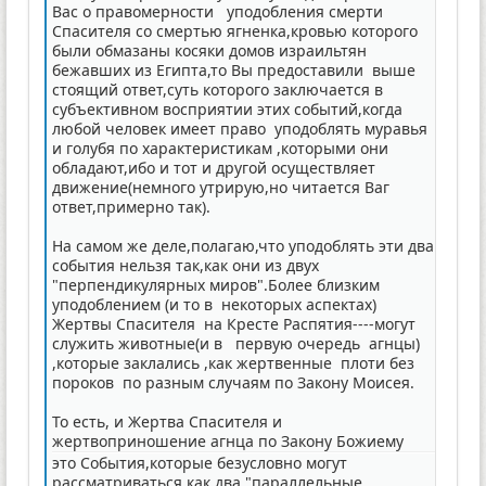
Вас о правомерности уподобления смерти
Спасителя со смертью ягненка,кровью которого
были обмазаны косяки домов израильтян
бежавших из Египта,то Вы предоставили выше
стоящий ответ,суть которого заключается в
субъективном восприятии этих событий,когда
любой человек имеет право уподоблять муравья
и голубя по характеристикам ,которыми они
обладают,ибо и тот и другой осуществляет
движение(немного утрирую,но читается Ваг
ответ,примерно так).
На самом же деле,полагаю,что уподоблять эти два
события нельзя так,как они из двух
"перпендикулярных миров".Более близким
уподоблением (и то в некоторых аспектах)
Жертвы Спасителя на Кресте Распятия----могут
служить животные(и в первую очередь агнцы)
,которые заклались ,как жертвенные плоти без
пороков по разным случаям по Закону Моисея.
То есть, и Жертва Спасителя и
жертвоприношение агнца по Закону Божиему
это События,которые безусловно могут
рассматриваться,как два "параллельные