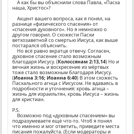
А как бы вы объяснили слова Павла, «Пасха
наша, Христос»?
Акцент вашего вопроса, как я понял, на
разнице «физического спасения» от
«спасения духовного». Но я немножко о
другом говорил. О схожести Пасхи
ветхозаветной со смертью Иисуса, как выше
постарался объяснить.
Но всё равно вкратце отвечу. Согласен,
духовное спасение стало возможным
благодаря Иисусу. (
Колоссянам 2:13,14
) Но и
вечная жизнь и воскресение из мёртвых
тоже стало возможным благодаря Иисусу.
(
Иоанна 3:16; Иоанна 6:40
) В этом схожесть
Пасхального агнца с Иисусом. Не вдаваясь в
подробности и уточнения: кровь агнца –
жизнь для израильтян, кровь Иисуса – жизнь
для христиан.
P.S.
Возможно под «духовным спасением» вы
подразумеваете ещё что-то. Чтоб я понял
что именно и мог ответить, приведите места
писания пожалуйста. (Если модераторы и