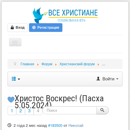
Вход
Регистрация
ГЛАВНАЯ
Главная
Форум
Христианский форум
Разное
Христ
ФОРУМ
ВИДЕО
Войти
БЛОГИ
МУЗЫКА
Христос Воскрес! (Пасха
5.05.2024)
БИБЛИЯ
1
2
3
4
ОПРОСЫ
2 года 2 мес назад
#183500
от
Николай
НОВОСТИ