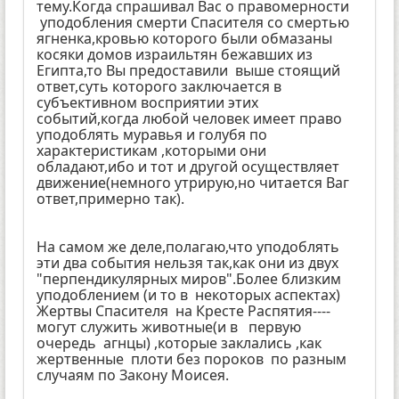
тему.Когда спрашивал Вас о правомерности
уподобления смерти Спасителя со смертью
ягненка,кровью которого были обмазаны
косяки домов израильтян бежавших из
Египта,то Вы предоставили выше стоящий
ответ,суть которого заключается в
субъективном восприятии этих
событий,когда любой человек имеет право
уподоблять муравья и голубя по
характеристикам ,которыми они
обладают,ибо и тот и другой осуществляет
движение(немного утрирую,но читается Ваг
ответ,примерно так).
На самом же деле,полагаю,что уподоблять
эти два события нельзя так,как они из двух
"перпендикулярных миров".Более близким
уподоблением (и то в некоторых аспектах)
Жертвы Спасителя на Кресте Распятия----
могут служить животные(и в первую
очередь агнцы) ,которые заклались ,как
жертвенные плоти без пороков по разным
случаям по Закону Моисея.