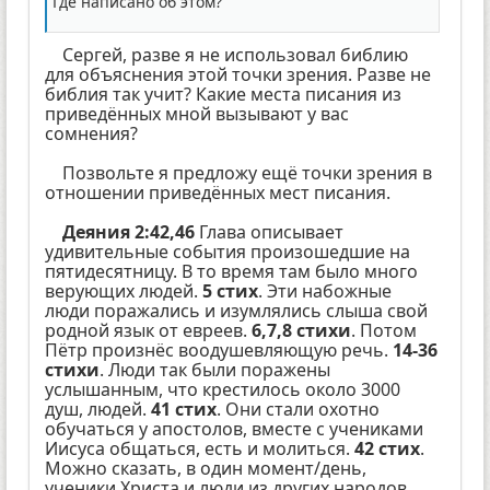
Где написано об этом?
Сергей, разве я не использовал библию
для объяснения этой точки зрения. Разве не
библия так учит? Какие места писания из
приведённых мной вызывают у вас
сомнения?
Позвольте я предложу ещё точки зрения в
отношении приведённых мест писания.
Деяния 2:42,46
Глава описывает
удивительные события произошедшие на
пятидесятницу. В то время там было много
верующих людей.
5 стих
. Эти набожные
люди поражались и изумлялись слыша свой
родной язык от евреев.
6,7,8 стихи
. Потом
Пётр произнёс воодушевляющую речь.
14-36
стихи
. Люди так были поражены
услышанным, что крестилось около 3000
душ, людей.
41 стих
. Они стали охотно
обучаться у апостолов, вместе с учениками
Иисуса общаться, есть и молиться.
42 стих
.
Можно сказать, в один момент/день,
ученики Христа и люди из других народов