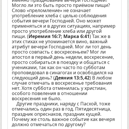
Могло ли это быть просто приёмом пищи?
Слово «преломление» не означает
употребление хлеба с целью соблюдения
события вечери Господней. Оно может
применяться и в других ситуациях, например
просто употребление хлеба или другой
пищи. (
Иеремия 16:7; Марка 6:41
) Так же в
этих стихах не упоминается вино, важный
атрибут вечери Господней. Мог ли тот день
просто совпасть с воскресеньем? Мог ли
апостол в первый день недели, воскресение,
просто собираться в поездку и общаться с
учениками, так как он часто по субботам
проповедовал в синагогах и освободился на
следующий день? (
Деяния 13:5,42
) В любом
случае отмечать в воскресенье требования
нет. Хотя суббота отменилась у христиан,
особого повеления в отношении
воскресения не было.
Другие праздники, наряду с Пасхой, тоже
отмечались один раз в год. Пятидесятница,
праздник опреснаков, праздник кущей.
Почему же столь важное событие как вечеря
должно отмечаться по другому?