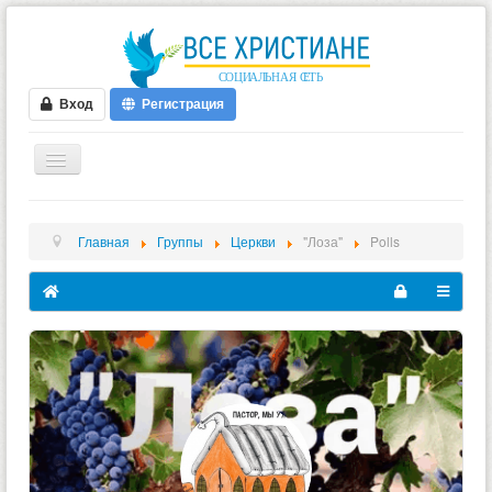
Вход
Регистрация
ГЛАВНАЯ
Главная
Группы
Церкви
"Лоза"
Polls
ФОРУМ
ВИДЕО
БЛОГИ
МУЗЫКА
БИБЛИЯ
ОПРОСЫ
НОВОСТИ