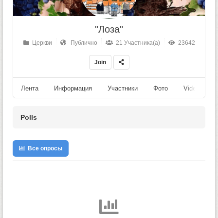
"Лоза"
Церкви
Публично
21 Участника(а)
23642
Join
Лента
Информация
Участники
Фото
Videos
Polls
Все опросы