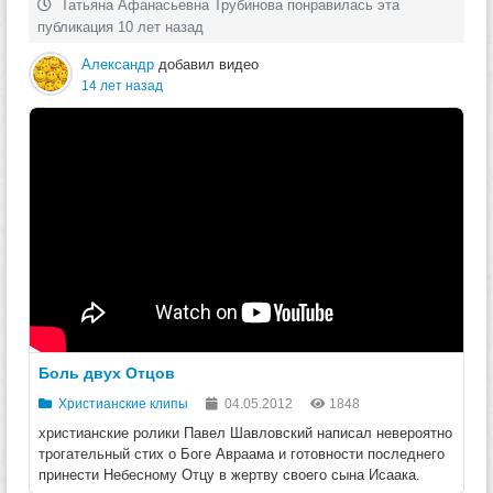
Татьяна Афанасьевна Трубинова понравилась эта
публикация 10 лет назад
Александр
добавил видео
14 лет назад
Боль двух Отцов
Христианские клипы
04.05.2012
1848
христианские ролики Павел Шавловский написал невероятно
трогательный стих о Боге Авраама и готовности последнего
принести Небесному Отцу в жертву своего сына Исаака.