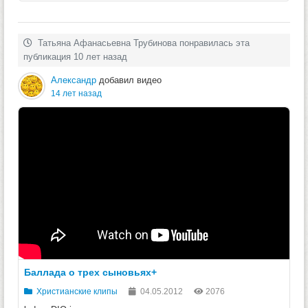
Татьяна Афанасьевна Трубинова понравилась эта
публикация 10 лет назад
Александр
добавил видео
14 лет назад
Баллада о трех сыновьях+
Христианские клипы
04.05.2012
2076