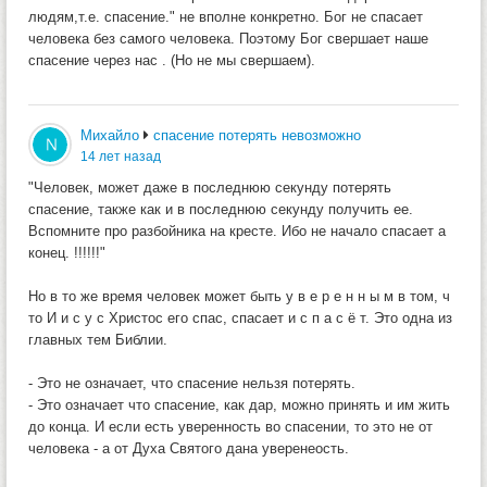
людям,т.е. спасение." не вполне конкретно. Бог не спасает
человека без самого человека. Поэтому Бог свершает наше
спасение через нас . (Но не мы свершаем).
Михайло
спасение потерять невозможно
14 лет назад
"Человек, может даже в последнюю секунду потерять
спасение, также как и в последнюю секунду получить ее.
Вспомните про разбойника на кресте. Ибо не начало спасает а
конец. !!!!!!"
Но в то же время человек может быть у в е р е н н ы м в том, ч
то И и с у с Христос его спас, спасает и с п а с ё т. Это одна из
главных тем Библии.
- Это не означает, что спасение нельзя потерять.
- Это означает что спасение, как дар, можно принять и им жить
до конца. И если есть уверенность во спасении, то это не от
человека - а от Духа Святого дана уверенеость.