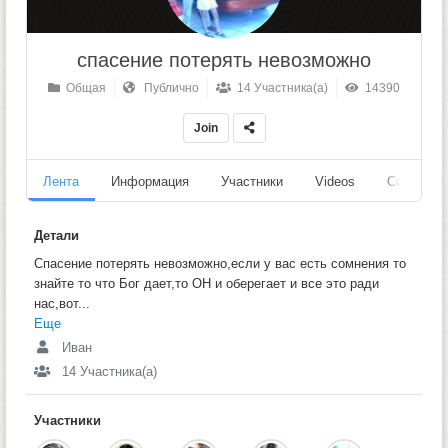
спасение потерять невозможно
Общая
Публично
14 Участника(а)
14390
Join
Лента
Информация
Участники
Videos
События
Детали
Спасение потерять невозможно,если у вас есть сомнения то
знайте то что Бог дает,то ОН и оберегает и все это ради
нас,вот...
Еще
Иван
14 Участника(а)
Участники