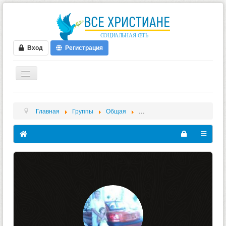
Вход
Регистрация
ГЛАВНАЯ
Главная
Группы
Общая
спасение потерять невозмож
ФОРУМ
ВИДЕО
БЛОГИ
МУЗЫКА
БИБЛИЯ
ОПРОСЫ
НОВОСТИ