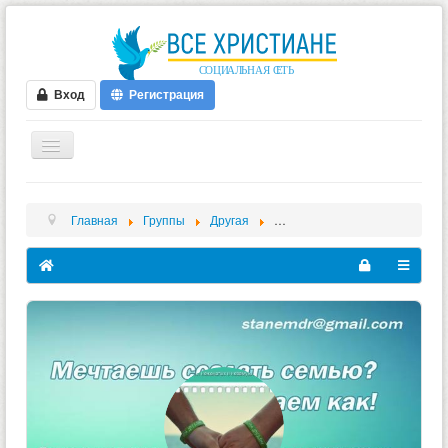
Вход
Регистрация
ГЛАВНАЯ
Главная
Группы
Другая
"Станем друзьями" - межцерк
ФОРУМ
ВИДЕО
БЛОГИ
МУЗЫКА
БИБЛИЯ
ОПРОСЫ
НОВОСТИ