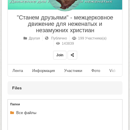
"Станем друзьями" - межцерковное
движение для неженатых и
незамужних христиан
Другая
Публично
199 Участника(а)
143839
Join
Лента
Информация
Участники
Фото
Videos
Files
Папки
Все файлы