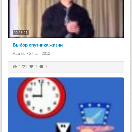
00:53:21
Выбор спутника жизни
Разное
•
27 авг, 2012
1721
1
1