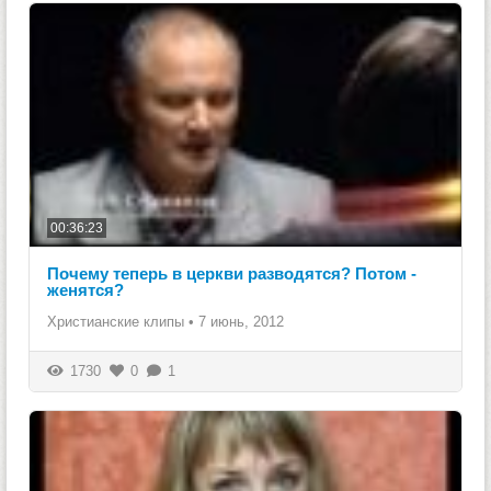
00:36:23
Почему теперь в церкви разводятся? Потом -
женятся?
Христианские клипы
•
7 июнь, 2012
1730
0
1