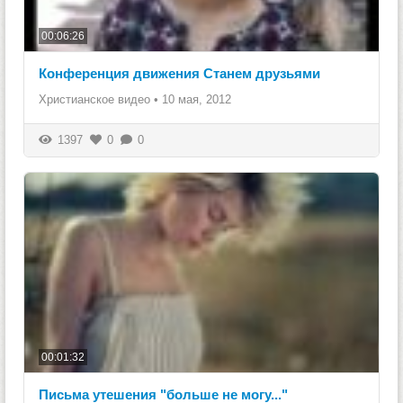
00:06:26
Конференция движения Станем друзьями
Христианское видео
•
10 мая, 2012
1397
0
0
00:01:32
Письма утешения "больше не могу..."