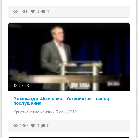
1486
0
1
00:58:43
Александр Шевченко - Устройство - венец
послушания
Христианские клипы
•
5 сен, 2012
1367
0
0