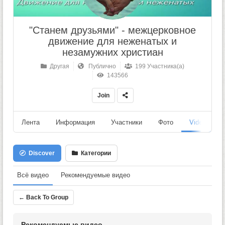
"Станем друзьями" - межцерковное
движение для неженатых и
незамужних христиан
Другая
Публично
199 Участника(а)
143566
Join
Лента
Информация
Участники
Фото
Videos
Discover
Категории
Всё видео
Рекомендуемые видео
← Back To Group
Рекомендуемые видео