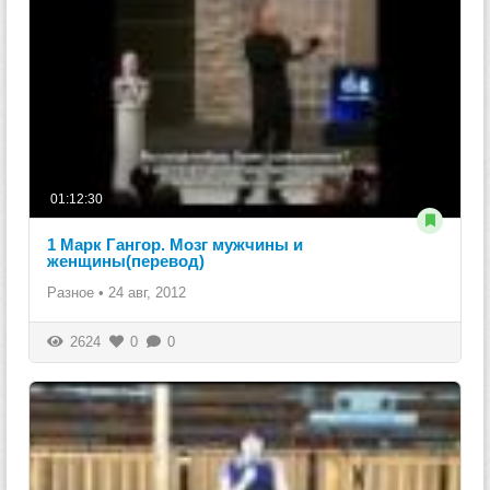
01:12:30
1 Марк Гангор. Мозг мужчины и
женщины(перевод)
Разное
•
24 авг, 2012
2624
0
0