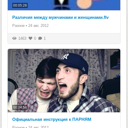
00:05:28
Различия между мужчинами и женщинами.flv
Разное
•
24 авг, 2012
1463
0
1
00:04:58
Официальная инструкция к ПАРНЯМ
Разное
•
24 авг, 2012