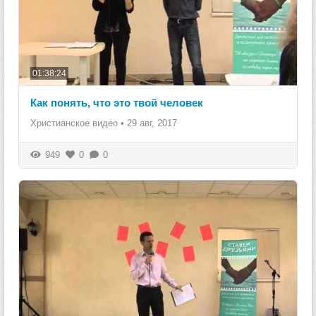
01:38:24
Как понять, что это твой человек
Христианское видео
•
29 авг, 2017
949
0
0