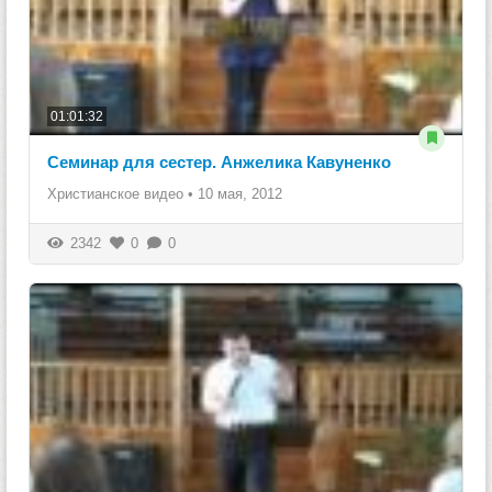
01:01:32
Семинар для сестер. Анжелика Кавуненко
Христианское видео
•
10 мая, 2012
2342
0
0