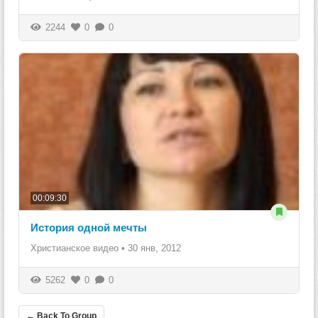
2244
0
0
00:09:30
История одной мечты
Христианское видео
•
30 янв, 2012
5262
0
0
← Back To Group