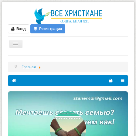
Вход
Регистрация
ГЛАВНАЯ
Главная
"Станем друзьями" - межцерковное движение для н
ФОРУМ
ВИДЕО
БЛОГИ
МУЗЫКА
БИБЛИЯ
ОПРОСЫ
НОВОСТИ