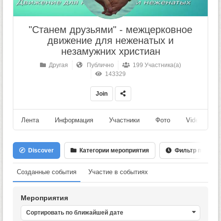
"Станем друзьями" - межцерковное
движение для неженатых и
незамужних христиан
Другая
Публично
199 Участника(а)
143329
Join
Лента
Информация
Участники
Фото
Videos
Discover
Категории мероприятия
Фильтр по Дате
Созданные события
Участие в событиях
Мероприятия
Сортировать по ближайшей дате