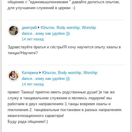
общению с "единомышленниками " давайте делиться опытом,
для улучшения служений в церкви :-)
дмитрий
Юльтон, Body worship, Worship
dance...кому как удобно )))
14 лет назад
Здравствуйте братья и сёстры!Я хочу научится опыту хвалы в
тенцах!Научите?
Катерина
Юльтон, Body worship, Worship
dance...кому как удобно )))
14 лет назад
привет Танюш! приятно иметь родственные души!:)я так же
служу в танцевальном служении и являюсь лидером! мы
работаем в двух направлениях:1.танцы вовремя хвалы и
поклонения.2. танцевальные постановки в разных напралениях
евангелизационного характера!
Буду рада общению!:)