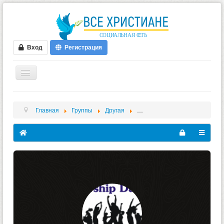
Вход
Регистрация
ГЛАВНАЯ
Главная
Группы
Другая
Юльтон, Body worship, Worship 
ФОРУМ
ВИДЕО
БЛОГИ
МУЗЫКА
БИБЛИЯ
ОПРОСЫ
НОВОСТИ