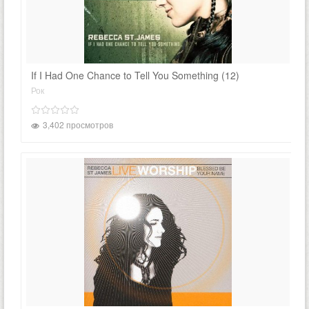
If I Had One Chance to Tell You Something (12)
Рок
3,402 просмотров