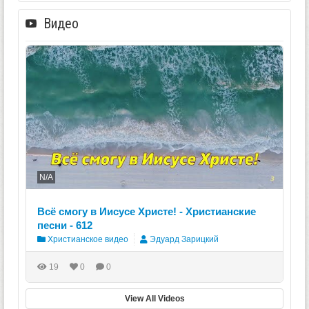
Видео
N/A
Всё смогу в Иисусе Христе! - Христианские
песни - 612
Христианское видео
Эдуард Зарицкий
19
0
0
View All Videos