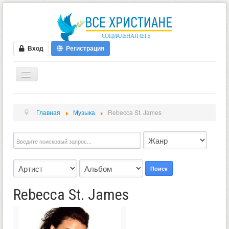
Вход
Регистрация
ГЛАВНАЯ
Главная
Музыка
Rebecca St. James
ФОРУМ
ВИДЕО
БЛОГИ
МУЗЫКА
Поиск
БИБЛИЯ
Rebecca St. James
ОПРОСЫ
НОВОСТИ