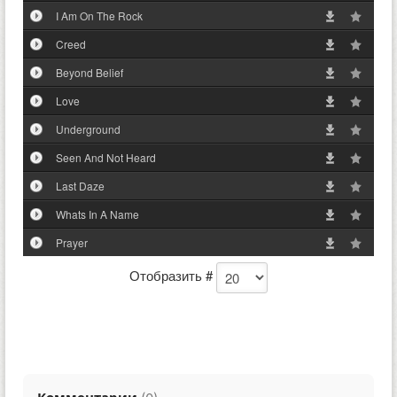
I Am On The Rock
Creed
Beyond Belief
Love
Underground
Seen And Not Heard
Last Daze
Whats In A Name
Prayer
Отобразить #