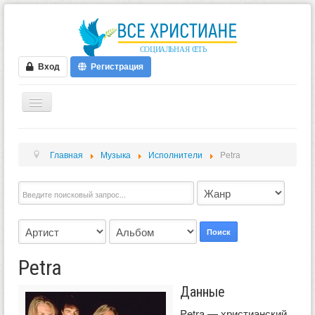
Вход
Регистрация
ГЛАВНАЯ
Главная
Музыка
Исполнители
Petra
ФОРУМ
ВИДЕО
БЛОГИ
МУЗЫКА
Поиск
БИБЛИЯ
Petra
ОПРОСЫ
Данные
НОВОСТИ
Petra — христианский