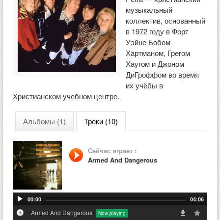
музыкальный
коллектив, основанный
в 1972 году в Форт
Уэйне Бобом
Хартманом, Грегом
Хаугом и Джоном
ДиГроффом во время
их учёбы в
Христианском учебном центре.
Альбомы (1)
Треки (10)
Сейчас играет :
Armed And Dangerous
00:00
04:06
Armed And Dangerous