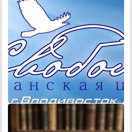
0
0
0