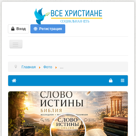
Вход
Регистрация
ГЛАВНАЯ
Главная
Фото
Фото обложки - Альбомы - Сергей Викторов
ФОРУМ
ВИДЕО
БЛОГИ
МУЗЫКА
БИБЛИЯ
ОПРОСЫ
НОВОСТИ