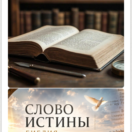
0
0
0