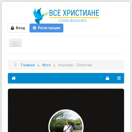
Вход
Регистрация
ГЛАВНАЯ
Главная
Фото
Альбомы - Попутчик
ФОРУМ
ВИДЕО
БЛОГИ
МУЗЫКА
БИБЛИЯ
ОПРОСЫ
НОВОСТИ