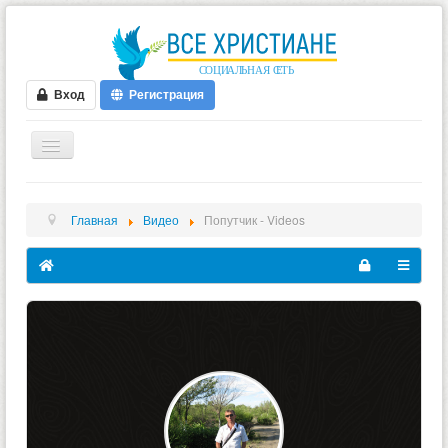
Вход
Регистрация
ГЛАВНАЯ
Главная
Видео
Попутчик - Videos
ФОРУМ
ВИДЕО
БЛОГИ
МУЗЫКА
БИБЛИЯ
ОПРОСЫ
НОВОСТИ