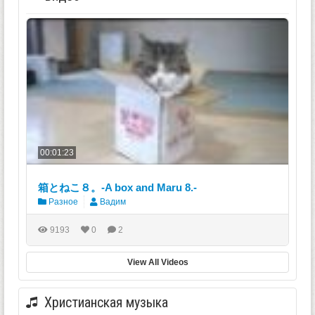
00:01:23
箱とねこ８。-A box and Maru 8.-
Разное
Вадим
9193
0
2
View All Videos
Христианская музыка