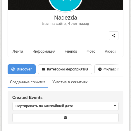
Nadezda
Был на сайте,
4 лет назад
Лента
Информация
Friends
Фото
Videos
Fo
Discover
Категории мероприятия
Фильтр по Дате
Созданные события
Участие в событиях
Created Events
Сортировать по ближайшей дате