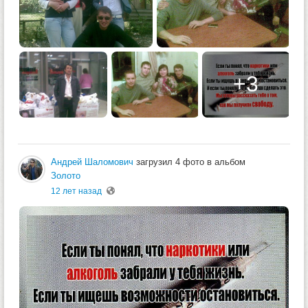
+3
Андрей Шаломович
загрузил 4 фото в альбом
Золото
12 лет назад