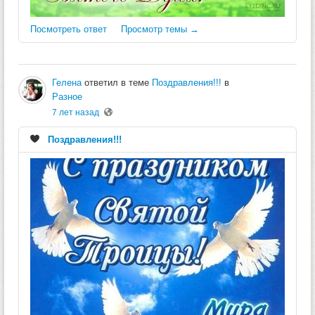
Посмотреть ответ
Просмотр темы →
Гелена
ответил в теме
Поздравления!!!
в
Разное
7 лет назад
Поздравления!!!