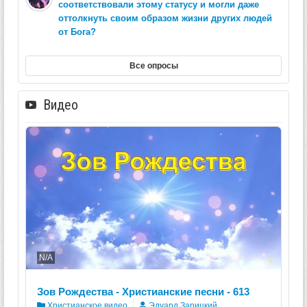
соответствовали этому статусу и могли даже
оттолкнуть своим образом жизни других людей
от Бога?
Все опросы
Видео
N/A
Зов Рождества - Христианские песни - 613
Христианское видео
Эдуард Зарицкий