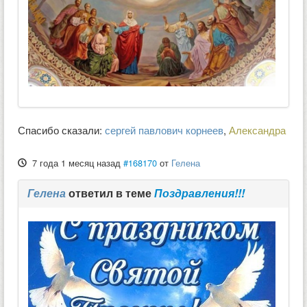
Спасибо сказали:
сергей павлович корнеев
,
Александра
7 года 1 месяц назад
#168170
от
Гелена
Гелена
ответил в теме
Поздравления!!!