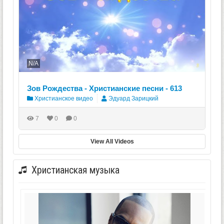
N/A
Зов Рождества - Христианские песни - 613
Христианское видео
Эдуард Зарицкий
7
0
0
View All Videos
Христианская музыка