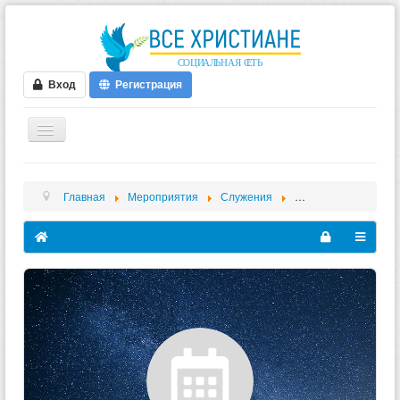
Вход
Регистрация
ГЛАВНАЯ
Главная
Мероприятия
Служения
31 декабря В 11.
ФОРУМ
ВИДЕО
БЛОГИ
МУЗЫКА
БИБЛИЯ
ОПРОСЫ
НОВОСТИ