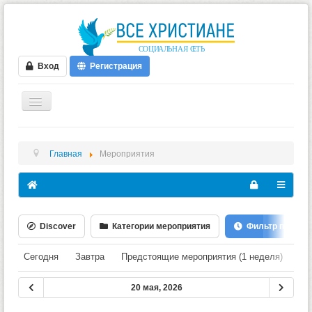
Вход
Регистрация
ГЛАВНАЯ
Главная
Мероприятия
ФОРУМ
ВИДЕО
БЛОГИ
Discover
Категории мероприятия
Фильтр по Дате
МУЗЫКА
БИБЛИЯ
Сегодня
Завтра
Предстоящие мероприятия (1 неделя)
Пр
ОПРОСЫ
20 мая, 2026
НОВОСТИ