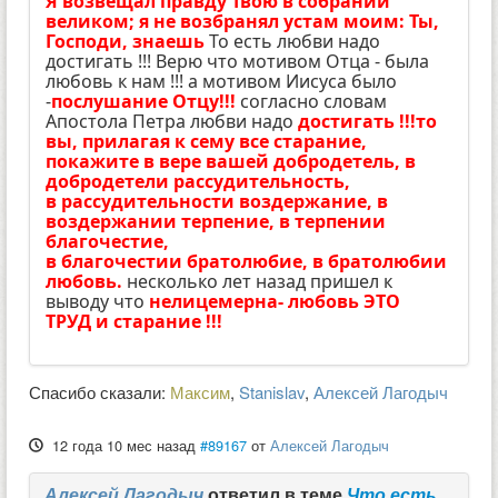
Я возвещал правду Твою в собрании
великом; я не возбранял устам моим: Ты,
Господи, знаешь
То есть любви надо
достигать !!! Верю что мотивом Отца - была
любовь к нам !!! а мотивом Иисуса было
-
послушание Отцу!!!
согласно словам
Апостола Петра любви надо
достигать !!!
то
вы, прилагая к сему все старание,
покажите в вере вашей добродетель, в
добродетели рассудительность,
в рассудительности воздержание, в
воздержании терпение, в терпении
благочестие,
в благочестии братолюбие, в братолюбии
любовь.
несколько лет назад пришел к
выводу что
нелицемерна- любовь ЭТО
ТРУД и старание !!!
Спасибо сказали:
Максим
,
Stanislav
,
Алексей Лагодыч
12 года 10 мес назад
#89167
от
Алексей Лагодыч
Алексей Лагодыч
ответил в теме
Что есть