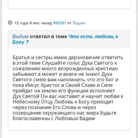
12 года 9 мес назад
#90281
от
Вадим
Вадим
ответил в теме
Что есть любовь к
Богу ?
Братья и сестры имею дерзновение ответить
в этой теме Слушайте голос Духа Святого к
сожалению много возрожденных христиан
забывают а может и вовсе не знают Духа
Святого смею вам напомнить что это Бог и
пока Иисус Христос в Своей Славе и Силе
прийдет на землю его функции исполняет
Дух Святой Он вас наставит и научит любви к
Небесному Отцу Любовь к Богу приходит
через познание Его Слова и через
созерцание окружаещего нас мира Будьте
благославенны с Любовью Вадим