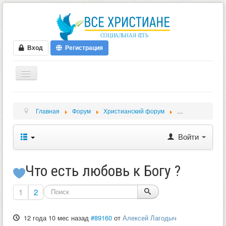
Вход
Регистрация
ГЛАВНАЯ
Главная
Форум
Христианский форум
Христианские в
ФОРУМ
ВИДЕО
Войти
БЛОГИ
МУЗЫКА
Что есть любовь к Богу ?
БИБЛИЯ
1
2
ОПРОСЫ
12 года 10 мес назад
#89160
от
Алексей Лагодыч
НОВОСТИ