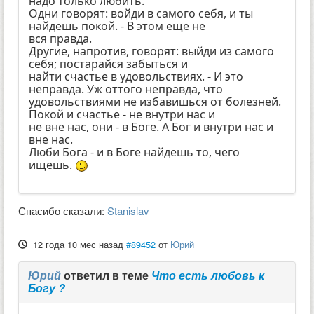
надо только любить.
Одни говорят: войди в самого себя, и ты
найдешь покой. - В этом еще не
вся правда.
Другие, напротив, говорят: выйди из самого
себя; постарайся забыться и
найти счастье в удовольствиях. - И это
неправда. Уж оттого неправда, что
удовольствиями не избавишься от болезней.
Покой и счастье - не внутри нас и
не вне нас, они - в Боге. А Бог и внутри нас и
вне нас.
Люби Бога - и в Боге найдешь то, чего
ищешь.
Спасибо сказали:
Stanislav
12 года 10 мес назад
#89452
от
Юрий
Юрий
ответил в теме
Что есть любовь к
Богу ?