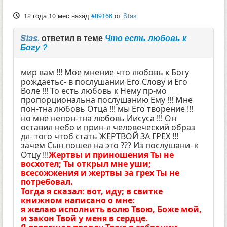
12 года 10 мес назад
#89166
от
Stas.
Stas.
ответил в теме
Что есть любовь к
Богу ?
мир вам !!! Мое мнение что любовь к Богу
рождаетьс- в послушании Его Слову и Его
Воле !!! То есть любовь к Нему пр-мо
пропорциональна послушанию Ему !!! Мне
пон-тна любовь Отца !!! мы Его творение !!!
но мне непон-тна любовь Иисуса !!! Он
оставил небо и прин-л человеческий образ
дл- того чтоб стать ЖЕРТВОЙ ЗА ГРЕХ !!!
зачем Сын пошел на это ??? Из послушани- к
Отцу !!!
Жертвы и приношения Ты не
восхотел; Ты открыл мне уши;
всесожжения и жертвы за грех Ты не
потребовал.
Тогда я сказал: вот, иду; в свитке
книжном написано о мне:
я желаю исполнить волю Твою, Боже мой,
и закон Твой у меня в сердце.