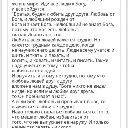
же и в мире. Иди все люди к Богу,
и все сойдутся.
"Братья, будем любить друг друга. Любовь от
Бога, и любящий рожден от
Бога и знает Бога. Нелюбящий не знает Бога,
потому что Бог есть любовь",
сказал Иоанн апостол.
Любить всех людей кажется трудно. Но
кажется трудным каждое дело, когда
не научился его делать. Люди всему учатся: и
шить, и ткать, и пахать, и
косить, и ковать, и читать, и писать. Также
надо учиться и тому, чтобы
любить всех людей.
И выучиться этому нетрудно, потому что
любовь людей друг к другу
вложена нам в душу. "Бога никто не видел
нигде, но если мы любим друг друга,
то Он пребывает в нас".
А если Бог - любовь и пребывает в нас, то
выучиться любви нетрудно.
Надо только стараться избавиться от того,
что мешает любви, избавиться от
того, что не выпускает ее наружу. И только
начни так делать - и скоро