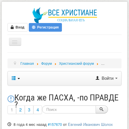
Вход
Регистрация
ГЛАВНАЯ
Главная
Форум
Христианский форум
Обсуждение биб
ФОРУМ
ВИДЕО
Войти
БЛОГИ
МУЗЫКА
Когда же ПАСХА, -по ПРАВДЕ
?
БИБЛИЯ
1
2
3
4
ОПРОСЫ
8 года 4 мес назад
#157670
от
Евгений Иванович Шолох
НОВОСТИ