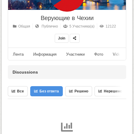
Верующие в Чехии
Общая
Публично
5 Участника(а)
12122
Join
Лента
Информация
Участники
Фото
Videos
Discussions
Все
Без ответа
Решено
Нерешено