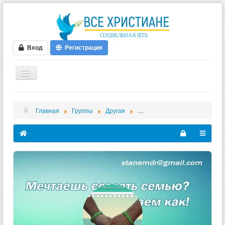
Вход
Регистрация
ГЛАВНАЯ
Главная
Группы
Другая
"Станем друзьями" - межцерк
ФОРУМ
ВИДЕО
БЛОГИ
МУЗЫКА
БИБЛИЯ
ОПРОСЫ
НОВОСТИ