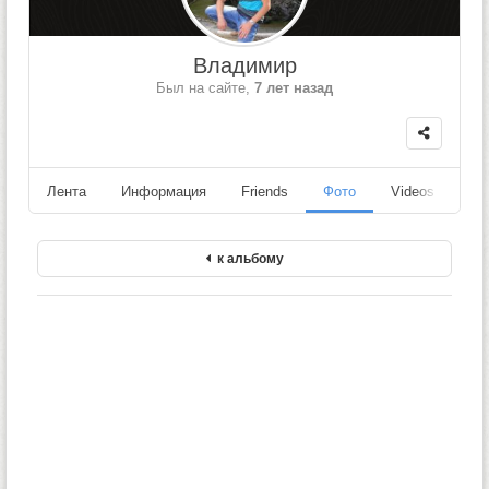
Владимир
Был на сайте,
7 лет назад
Лента
Информация
Friends
Фото
Videos
Fo
к альбому