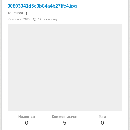
90803941d5e9b84a4b27ffe4.jpg
телепорт :)
25 января 2012
·
14 лет назад
Нравится
Комментариев
Теги
0
5
0