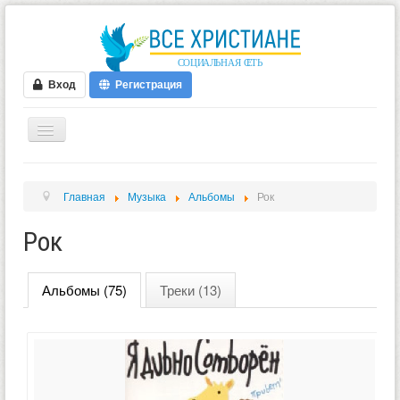
Вход
Регистрация
ГЛАВНАЯ
Главная
Музыка
Альбомы
Рок
ФОРУМ
Рок
ВИДЕО
БЛОГИ
Альбомы (75)
Треки (13)
МУЗЫКА
БИБЛИЯ
ОПРОСЫ
НОВОСТИ