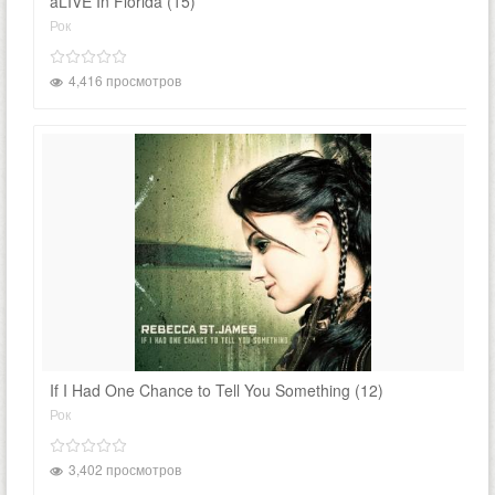
aLIVE In Florida (15)
Рок
4,416 просмотров
If I Had One Chance to Tell You Something (12)
Рок
3,402 просмотров