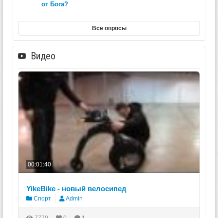
от Бога?
Все опросы
Видео
00:01:40
YikeBike - новый велосипед
Спорт
Admin
7770
0
1