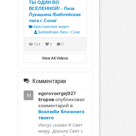
ТЫ ОДИН ВО
ВСЕЛЕННОЙ! - Лиза
Лукашина /Библейская
лига г. Сочи/
Христианское видео
Библейская Лига г. Сочи
514
0
0
View All Videos
Комментарии
egorovsergej927
Егоров
опубликовал
комментарий в
Возлюби ближнего
твоего
Иисус сказал Я Свет
миру. Доколе Свет с