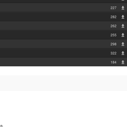
227
282
262
255
298
322
184
в.