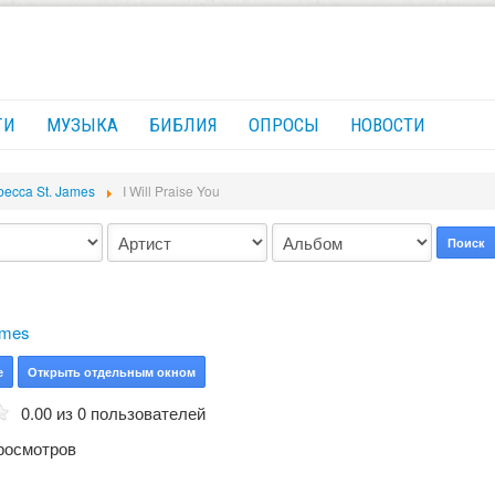
ГИ
МУЗЫКА
БИБЛИЯ
ОПРОСЫ
НОВОСТИ
ecca St. James
I Will Praise You
Поиск
ames
е
Открыть отдельным окном
0.00 из 0 пользователей
росмотров