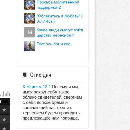
просьба молитвенной
поддержки-2
"облекитесь в любовь" (кол.
3гл.14ст.)
какие люди смогут войти в
царство небесное？
господь бог и сво
Стих дня
К Евреям 12:1
Посему и мы,
имея вокруг себя такое
облако свидетелей, свергнем
с себя всякое бремя и
запинающий нас грех и с
терпением будем проходить
предлежащее нам поприще,