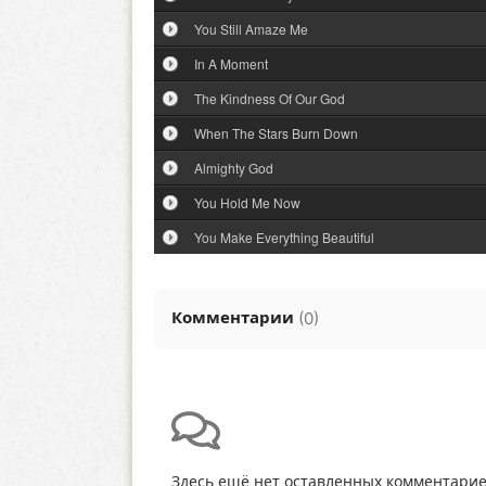
You Still Amaze Me
In A Moment
The Kindness Of Our God
When The Stars Burn Down
Almighty God
You Hold Me Now
You Make Everything Beautiful
Комментарии
(
)
0
Здесь ещё нет оставленных комментарие