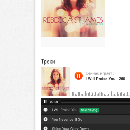
Треки
Сейчас играет :
I Will Praise You - 260
00:00
I Will Praise You
You Never Let It Go
Shine Your Glory Down