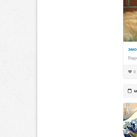
эмо
Вад
0
ма