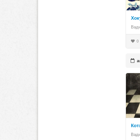
Хок
Вад
0
ап
Кот
Вад