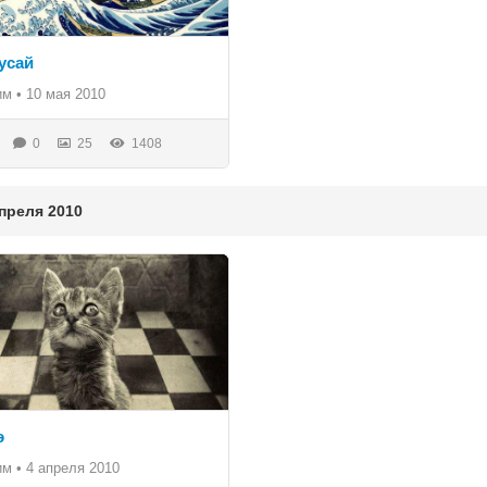
усай
им
•
10 мая 2010
0
25
1408
реля 2010
э
им
•
4 апреля 2010