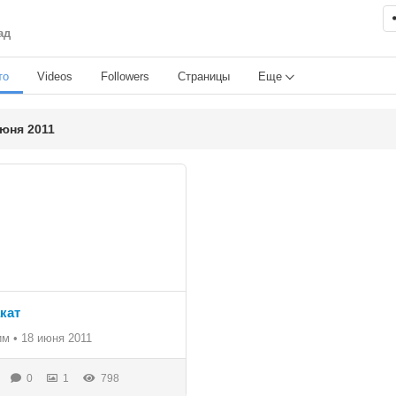
ад
то
Videos
Followers
Страницы
Еще
ня 2011
кат
им
•
18 июня 2011
0
1
798