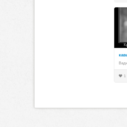
кав
Вад
1