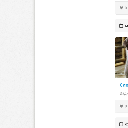
0
ма
Сло
Вад
0
фе