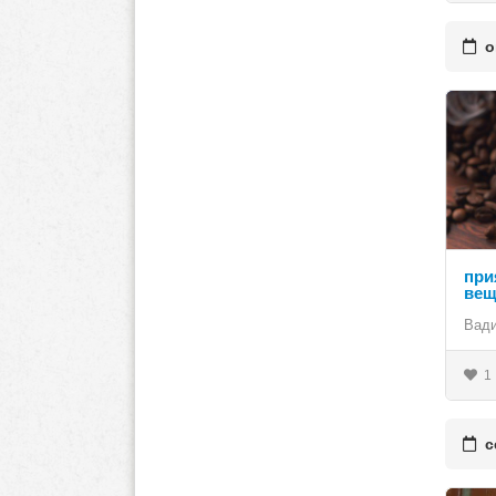
ок
при
ве
Вад
1
се