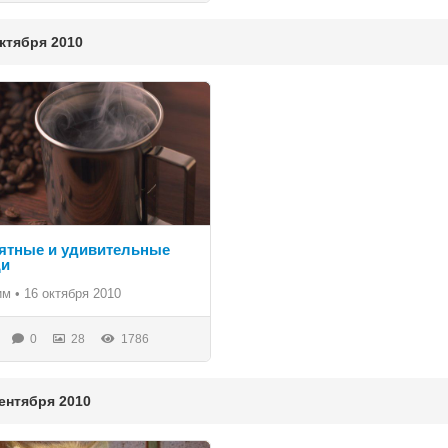
тября 2010
ятные и удивительные
щи
им
•
16 октября 2010
0
28
1786
нтября 2010