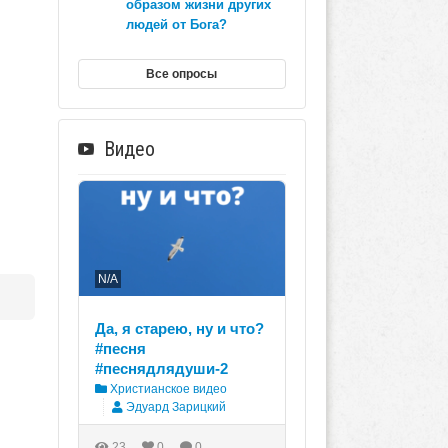
образом жизни других
людей от Бога?
Все опросы
Видео
N/A
Да, я старею, ну и что?
#песня
#песнядлядуши-2
Христианское видео
Эдуард Зарицкий
23
0
0