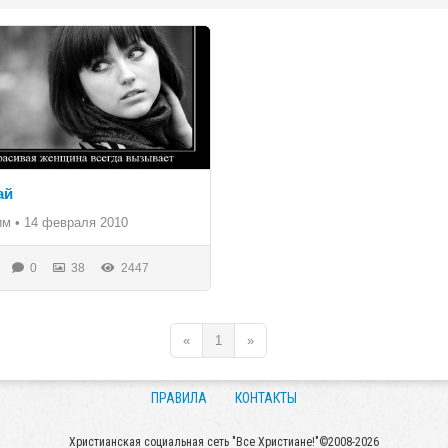
ай
им
•
14 февраля 2010
0
38
2447
«
1
»
ПРАВИЛА
КОНТАКТЫ
Христианская социальная сеть "Все Христиане!"©2008-2026