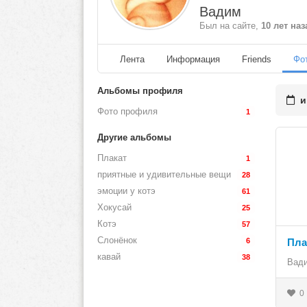
Вадим
Был на сайте,
10 лет наз
Лента
Информация
Friends
Фо
Альбомы профиля
ию
Фото профиля
1
Другие альбомы
Плакат
1
приятные и удивительные вещи
28
эмоции у котэ
61
Хокусай
25
Котэ
57
Слонёнок
6
Пла
кавай
38
Вад
0