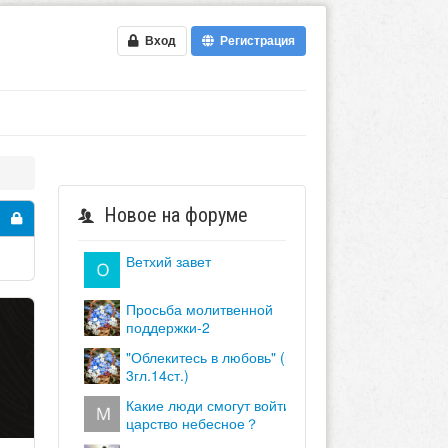
Вход
Регистрация
Новое на форуме
ветхий завет
просьба молитвенной
поддержки-2
"облекитесь в любовь" (кол.
3гл.14ст.)
какие люди смогут войти в
царство небесное？