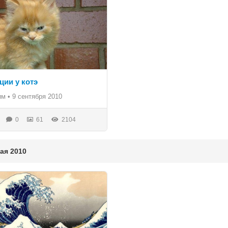
ции у котэ
им
•
9 сентября 2010
0
61
2104
я 2010