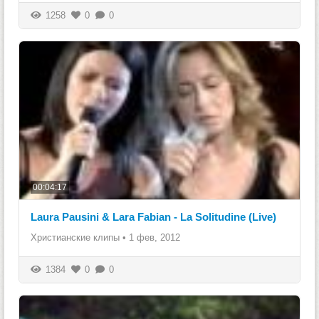
1258
0
0
00:04:17
Laura Pausini & Lara Fabian - La Solitudine (Live)
Христианские клипы
•
1 фев, 2012
1384
0
0