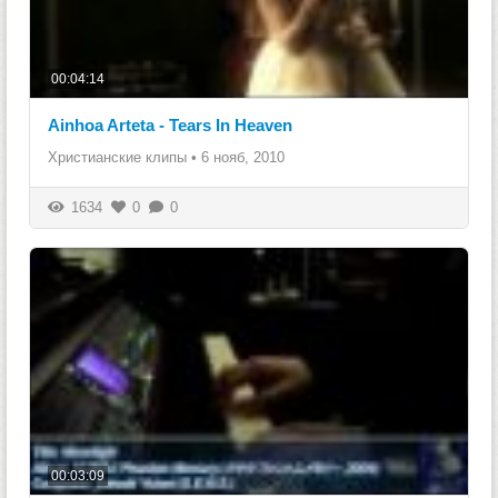
00:04:14
Ainhoa Arteta - Tears In Heaven
Христианские клипы
•
6 нояб, 2010
1634
0
0
00:03:09