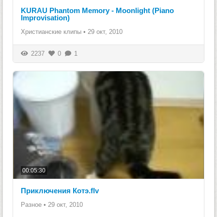
KURAU Phantom Memory - Moonlight (Piano
Improvisation)
Христианские клипы
•
29 окт, 2010
2237
0
1
00:05:30
Приключения Котэ.flv
Разное
•
29 окт, 2010