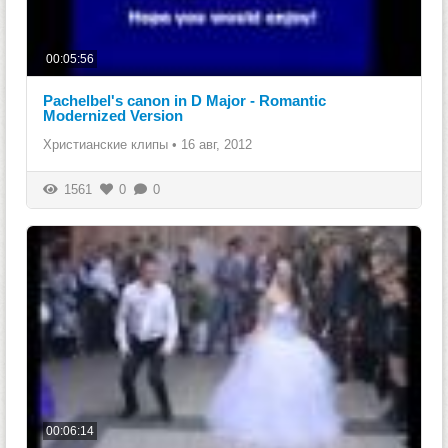
00:05:56
Pachelbel's canon in D Major - Romantic
Modernized Version
Христианские клипы
•
16 авг, 2012
1561
0
0
00:06:14