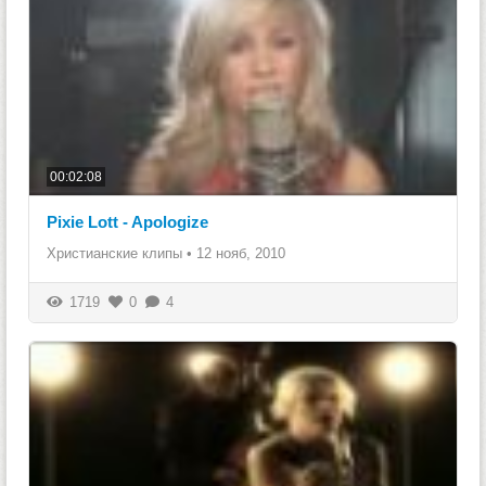
00:02:08
Pixie Lott - Apologize
Христианские клипы
•
12 нояб, 2010
1719
0
4