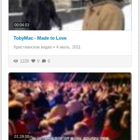
00:04:03
TobyMac - Made to Love
Христианское видео
•
4 июль, 2011
1229
0
0
01:28:00