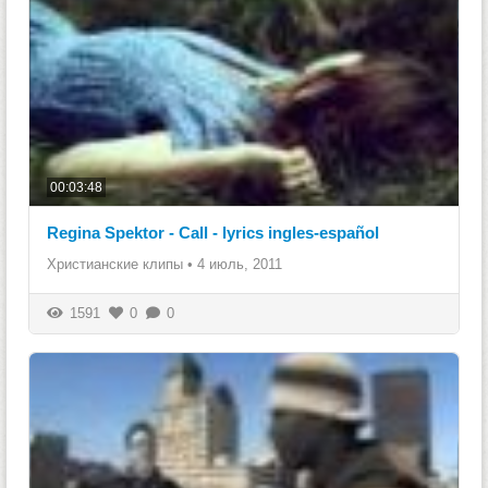
00:03:48
Regina Spektor - Call - lyrics ingles-español
Христианские клипы
•
4 июль, 2011
1591
0
0