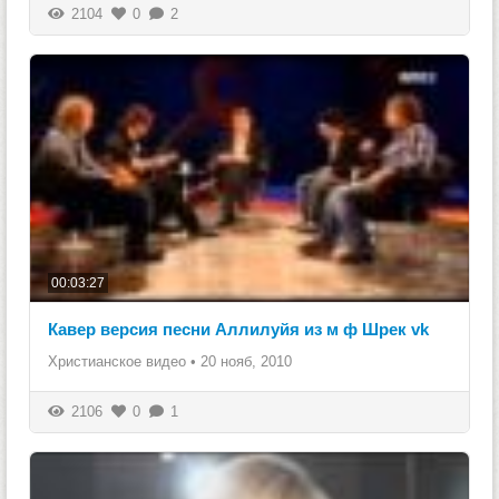
2104
0
2
00:03:27
Кавер версия песни Аллилуйя из м ф Шрек vk
Христианское видео
•
20 нояб, 2010
2106
0
1