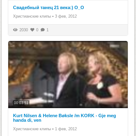
Свадебный танец 21 века:) О_О
Христианские клипы
•
3 фев, 2012
2030
0
1
00:03:51
Kurt Nilsen & Helene Bøksle /m KORK - Gje meg
handa di, ven
Христианские клипы
•
1 фев, 2012