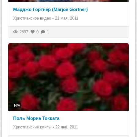
Марджо Гортнер (Marjoe Gortner)
Христианское видео
•
21 мая, 2011
2897
0
1
N/A
Поль Мориа Токката
Христианские клипы
•
22 янв, 2011