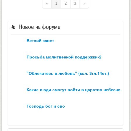
«
1
2
3
»
Новое на форуме
ветхий завет
просьба молитвенной поддержки-2
"облекитесь в любовь" (кол. 3гл.14ст.)
какие люди смогут войти в царство небесное？
господь бог и сво