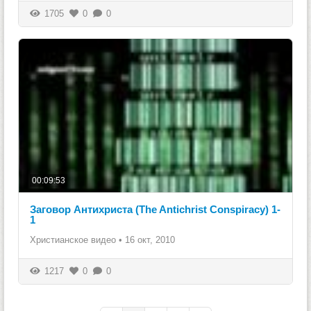
1705
0
0
00:09:53
Заговор Антихриста (The Antichrist Conspiracy) 1-
1
Христианское видео
•
16 окт, 2010
1217
0
0