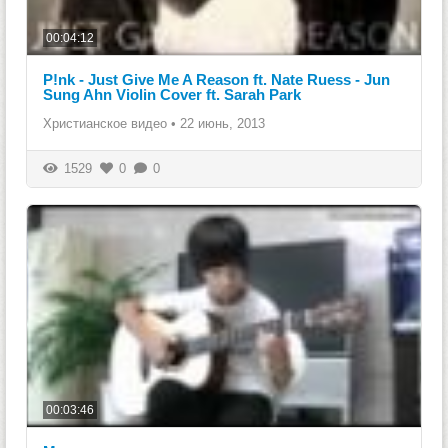
00:04:12
P!nk - Just Give Me A Reason ft. Nate Ruess - Jun
Sung Ahn Violin Cover ft. Sarah Park
Христианское видео
•
22 июнь, 2013
1529
0
0
00:03:46