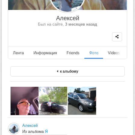
Алексей
Был на сайте,
3 месяцев назад
Лента
Информация
Friends
Фото
Videos
Fo
к альбому
Алексей
Из альбома
Я