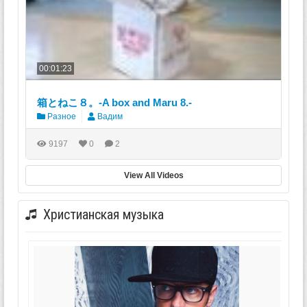
00:01:23
箱とねこ８。-A box and Maru 8.-
Разное
Вадим
9197
0
2
View All Videos
Христианская музыка