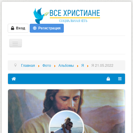
Вход
Регистрация
ГЛАВНАЯ
Главная
Фото
Альбомы
Я
Я 21.05.2022
ФОРУМ
ВИДЕО
БЛОГИ
МУЗЫКА
БИБЛИЯ
ОПРОСЫ
НОВОСТИ