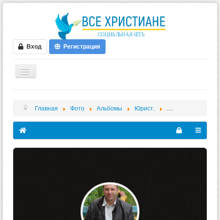
Вход
Регистрация
ГЛАВНАЯ
Главная
Фото
Альбомы
Юрист.
Юрист. 09.09.2023
ФОРУМ
ВИДЕО
БЛОГИ
МУЗЫКА
БИБЛИЯ
ОПРОСЫ
НОВОСТИ