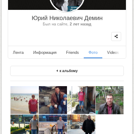
Юрий Николаевич Демин
Был на сайте,
2 лет назад
Лента
Информация
Friends
Фото
Videos
Fo
к альбому