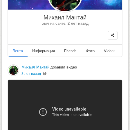
Михаил Мантай
Был на сайте,
2 лет назад
Лента
Информация
Friends
Фото
Videos
Fo
Михаил Мантай
добавил видео
8 лет назад