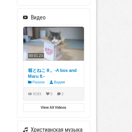
Видео
00:01:23
箱とねこ８。-A box and
Maru 8.-
Разное
Вадим
9193
0
2
View All Videos
Христианская музыка