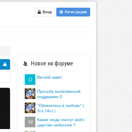
Вход
Регистрация
Новое на форуме
ветхий завет
просьба молитвенной
поддержки-2
"облекитесь в любовь" (кол.
3гл.14ст.)
какие люди смогут войти в
царство небесное？