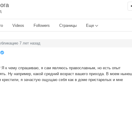
ога
д
то
Videos
Followers
Страницы
Еще
убликацию 7 лет назад
 Я к чему спрашиваю, я сам являюсь православным, но есть опыт
нять. Ну например, какой средний возраст вашего прихода. В моем ныне
еня крестили, я зачастую ощущаю себя как в доме пристарелых и мне