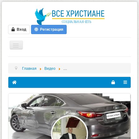
Вход
Регистрация
ГЛАВНАЯ
Главная
Видео
Эдуард Зарицкий - Videos - Меня влекут з
ФОРУМ
ВИДЕО
БЛОГИ
МУЗЫКА
БИБЛИЯ
ОПРОСЫ
НОВОСТИ