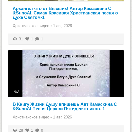
Архангел что от Высших! Автор Камаскина С
&SunoAI. Самая Красивая Христианская песня о
Духе Святом-1
Христианское видео
•
1 авг, 2026
31
1
1
N/A
В Книгу Жизни Душу впишешь Авт Камаскина С
&SunoAI Песня Церкви Пятидесятников.-1
Христианское видео
•
1 авг, 2026
28
1
0