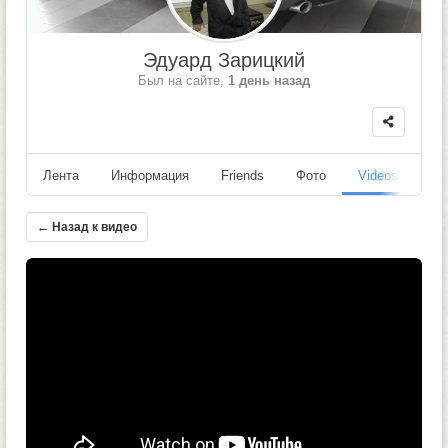
Эдуард Зарицкий
Был на сайте,
1 день назад
Лента
Информация
Friends
Фото
Videos
Fo
← Назад к видео