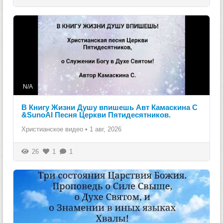
N/A
В Книгу Жизни Душу впишешь Авт Камаскина С
&SunoAI Песня Церкви Пятидесятников.
Христианское видео
•
1 авг, 2026
26
1
1