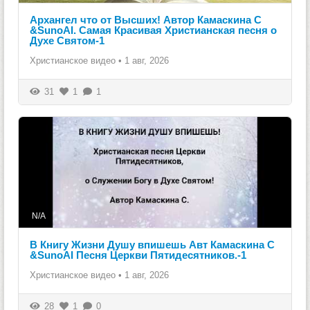
Архангел что от Высших! Автор Камаскина С
&SunoAI. Самая Красивая Христианская песня о
Духе Святом-1
Христианское видео
•
1 авг, 2026
31
1
1
N/A
В Книгу Жизни Душу впишешь Авт Камаскина С
&SunoAI Песня Церкви Пятидесятников.-1
Христианское видео
•
1 авг, 2026
28
1
0