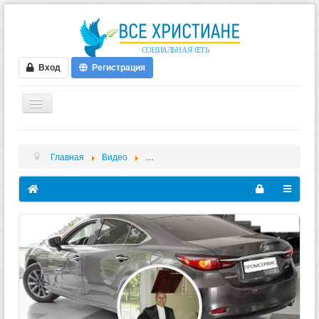
Вход
Регистрация
ГЛАВНАЯ
Главная
Видео
Эдуард Зарицкий - Videos - Ты мой Бог (1)
ФОРУМ
ВИДЕО
БЛОГИ
МУЗЫКА
БИБЛИЯ
ОПРОСЫ
НОВОСТИ