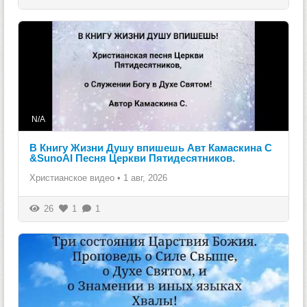
N/A
В Книгу Жизни Душу впишешь Авт Камаскина С
&SunoAI Песня Церкви Пятидесятников.
Христианское видео
•
1 авг, 2026
26
1
1