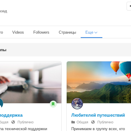
азад
то
Videos
Followers
Страницы
Еще
ппы
поддержка
Любителей путешествий
бщая
Публично
Общая
Публично
па технической поддержки
Принимаем в группу всех, кто