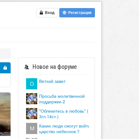
Вход
Регистрация
Новое на форуме
ветхий завет
просьба молитвенной
поддержки-2
"облекитесь в любовь" (кол.
3гл.14ст.)
какие люди смогут войти в
царство небесное？