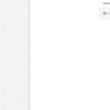
поль
3