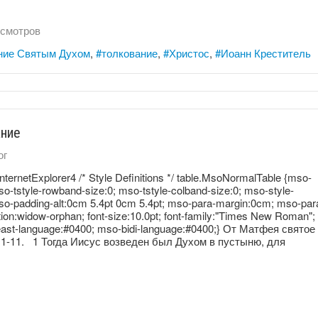
смотров
ние Святым Духом
толкование
Христос
Иоанн Креститель
ание
ог
InternetExplorer4 /* Style Definitions */ table.MsoNormalTable {mso-
tstyle-rowband-size:0; mso-tstyle-colband-size:0; mso-style-
mso-padding-alt:0cm 5.4pt 0cm 5.4pt; mso-para-margin:0cm; mso-par
ion:widow-orphan; font-size:10.0pt; font-family:"Times New Roman";
east-language:#0400; mso-bidi-language:#0400;} От Матфея святое
и 1-11. 1 Тогда Иисус возведен был Духом в пустыню, для