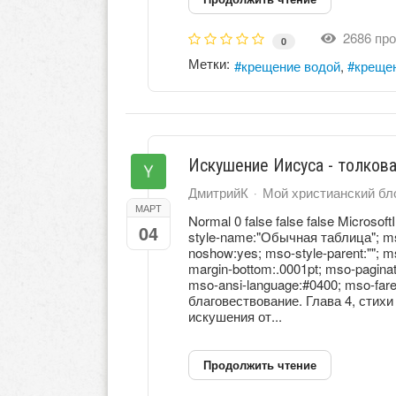
2686 про
0
Метки:
крещение водой
креще
Искушение Иисуса - толков
ДмитрийК
Мой христианский бл
МАРТ
Normal 0 false false false Microsoft
04
style-name:"Обычная таблица"; mso-
noshow:yes; mso-style-parent:""; 
margin-bottom:.0001pt; mso-paginat
mso-ansi-language:#0400; mso-far
благовествование. Глава 4, стих
искушения от...
Продолжить чтение