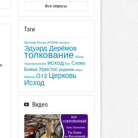
Все опросы
Тэги
истина
Цеоковь Исход
пророк
Эдуард Дерёмов
толкование
Юлия
исход
Слово
a-
Черемисинова
Бог
Христос
Божье
видение
вера
Церковь
G12
библия
Исход
Видео