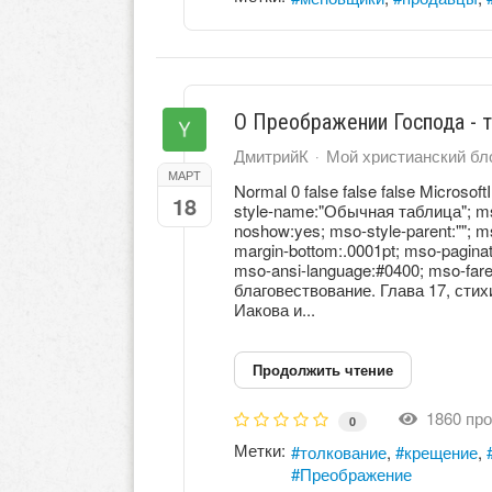
О Преображении Господа - 
ДмитрийК
Мой христианский бл
МАРТ
Normal 0 false false false Microsoft
18
style-name:"Обычная таблица"; mso-
noshow:yes; mso-style-parent:""; 
margin-bottom:.0001pt; mso-paginat
mso-ansi-language:#0400; mso-far
благовествование. Глава 17, стих
Иакова и...
Продолжить чтение
1860 про
0
Метки:
толкование
крещение
Преображение