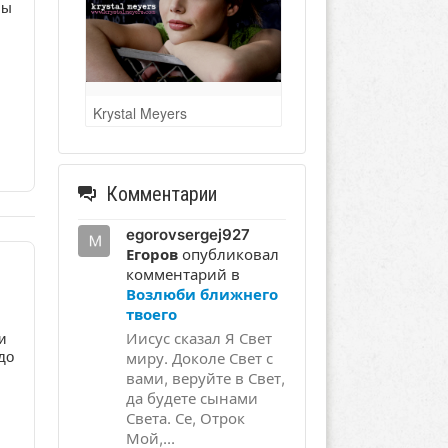
Мы
Krystal Meyers
Комментарии
egorovsergej927
Егоров
опубликовал
комментарий в
Возлюби ближнего
твоего
и
Иисус сказал Я Свет
до
миру. Доколе Свет с
вами, веруйте в Свет,
да будете сынами
Света. Се, Отрок
Мой,...