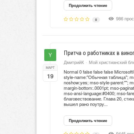
Продолжить чтение
986 прос
0
Притча о работниках в виног
ДмитрийК
Мой христианский бл
МАРТ
Normal 0 false false false Microsoft
19
style-name:"Обычная таблица"; mso-
noshow:yes; mso-style-parent:""; 
margin-bottom:.0001pt; mso-paginat
mso-ansi-language:#0400; mso-far
благовествование. Глава 20, сти
вышел рано поутру...
Продолжить чтение
9445 про