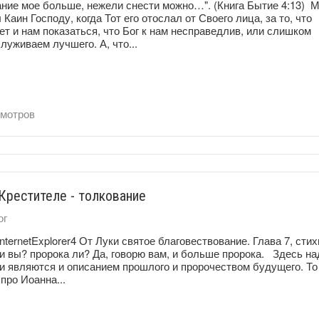
ание мое больше, нежели снести можно…". (Книга Бытие 4:13) 
 Каин Господу, когда Тот его отослал от Своего лица, за то, что
ет и нам показаться, что Бог к нам несправедлив, или слишком
служиваем лучшего. А, что...
мотров
Крестителе - толкование
ог
ftInternetExplorer4 От Луки святое благовествование. Глава 7, стих
и вы? пророка ли? Да, говорю вам, и больше пророка. Здесь на
и являются и описанием прошлого и пророчеством будущего. То
про Иоанна...