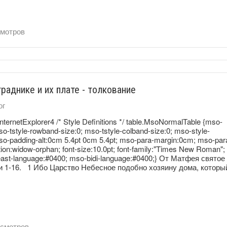
мотров
раднике и их плате - толкование
ог
InternetExplorer4 /* Style Definitions */ table.MsoNormalTable {mso-
tstyle-rowband-size:0; mso-tstyle-colband-size:0; mso-style-
mso-padding-alt:0cm 5.4pt 0cm 5.4pt; mso-para-margin:0cm; mso-par
ion:widow-orphan; font-size:10.0pt; font-family:"Times New Roman";
east-language:#0400; mso-bidi-language:#0400;} От Матфея святое
хи 1-16. 1 Ибо Царство Небесное подобно хозяину дома, которы
смотров