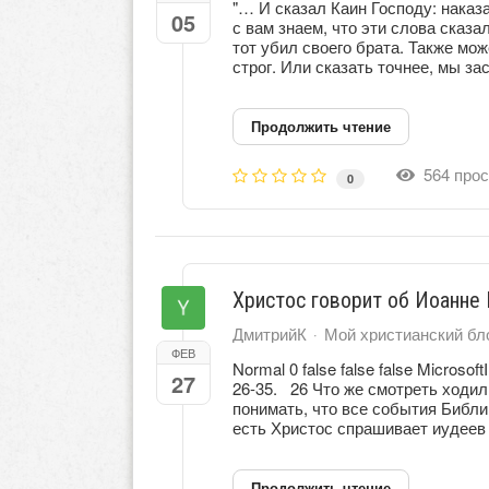
"… И сказал Каин Господу: наказ
05
с вам знаем, что эти слова сказал
тот убил своего брата. Также мож
строг. Или сказать точнее, мы за
Продолжить чтение
564 прос
0
Христос говорит об Иоанне 
ДмитрийК
Мой христианский бл
ФЕВ
Normal 0 false false false Microso
27
26-35. 26 Что же смотреть ходил
понимать, что все события Библи
есть Христос спрашивает иудеев 
Продолжить чтение