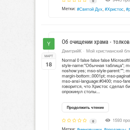
0
Метки:
Святой Дух
Христос
Об очищении храма - толков
ДмитрийК
Мой христианский бл
МАРТ
Normal 0 false false false Microsoft
18
style-name:"Обычная таблица"; mso-
noshow:yes; mso-style-parent:""; 
margin-bottom:.0001pt; mso-paginat
mso-ansi-language:#0400; mso-fare
говорится, что Христос сделал б
опрокинул столы...
Продолжить чтение
1593 про
0
Метки:
меновщики
продавцы