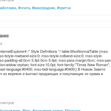
работники
плата
виноградник
притча
ание.
ог
InternetExplorer4 /* Style Definitions */ table.MsoNormalTable {mso-
tstyle-rowband-size:0; mso-tstyle-colband-size:0; mso-style-
mso-padding-alt:0cm 5.4pt 0cm 5.4pt; mso-para-margin:0cm; mso-par
ion:widow-orphan; font-size:10.0pt; font-family:"Times New Roman";
ast-language:#0400; mso-bidi-language:#0400;} В Новом Завете
ич из веревок и выгнал продающих и покупающих из храма и
смотров
толкование
бич
очищение храма
Христос