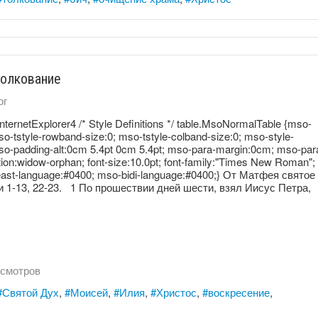
толкование
ог
InternetExplorer4 /* Style Definitions */ table.MsoNormalTable {mso-
tstyle-rowband-size:0; mso-tstyle-colband-size:0; mso-style-
mso-padding-alt:0cm 5.4pt 0cm 5.4pt; mso-para-margin:0cm; mso-par
ion:widow-orphan; font-size:10.0pt; font-family:"Times New Roman";
east-language:#0400; mso-bidi-language:#0400;} От Матфея святое
и 1-13, 22-23. 1 По прошествии дней шести, взял Иисус Петра,
смотров
Святой Дух
Моисей
Илия
Христос
воскресение