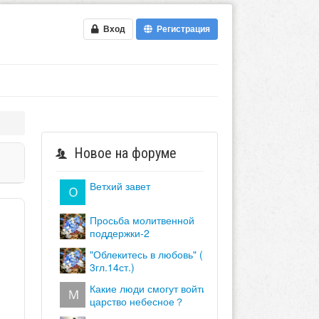
Вход
Регистрация
Новое на форуме
ветхий завет
просьба молитвенной
поддержки-2
"облекитесь в любовь" (кол.
3гл.14ст.)
какие люди смогут войти в
царство небесное？