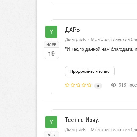
ДАРЫ
ДмитрийК
Мой христианский бл
НОЯБ
"И как,по данной нам
19
...
Продолжить чтение
616 прос
0
Тест по Иову.
ДмитрийК
Мой христианский бл
ФЕВ