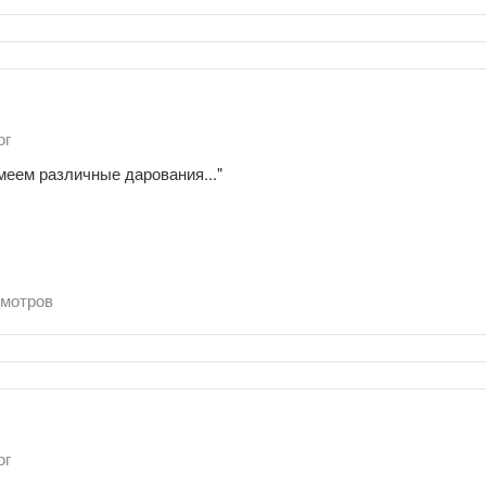
ог
 благодати,имеем различные дарования..
мотров
ог