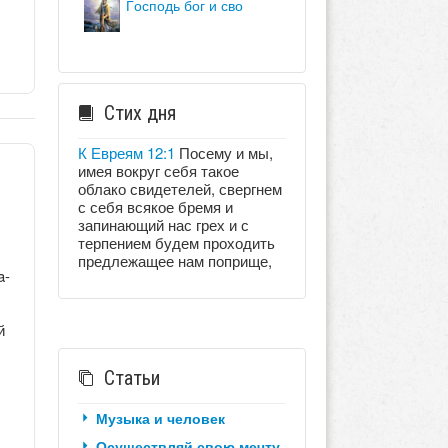
господь бог и сво
Стих дня
К Евреям 12:1
Посему и мы,
имея вокруг себя такое
облако свидетелей, свергнем
с себя всякое бремя и
запинающий нас грех и с
терпением будем проходить
предлежащее нам поприще,
a-
й
Статьи
Музыка и человек
Осуществляй свою мечту