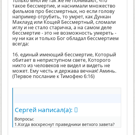
Только многие так же не понимают, что
такое бессмертие, и наснимали множество
фильмов про бессмертных, но если голову
например отрубить, то умрет, как Дункан
Маклауд или Кощей Бессмертный, сломали
иглу и не стало старичка, а на самом деле
бессмертие - это не возможность умереть -
ну ни как и только Бог обладал бессмертием
всегда:
16. единый имеющий бессмертие, Который
обитает в неприступном свете, Которого
никто из человеков не видел и видеть не
может. Ему честь и держава вечная! Аминь.
(Первое послание к Тимофею 6:16)
Сергей написал(а):
Вопросы:
1.Когда воскреснут праведники ветхого завета?