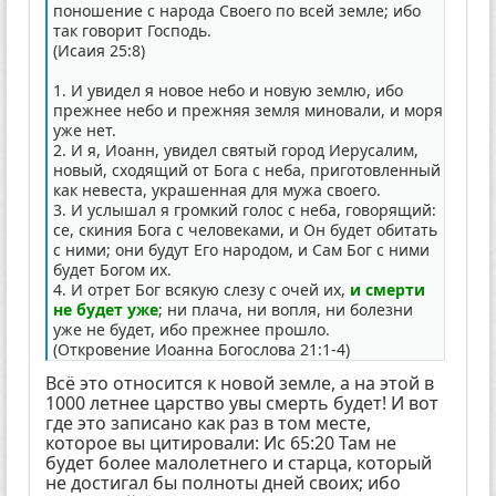
поношение с народа Своего по всей земле; ибо
так говорит Господь.
(Исаия 25:8)
1. И увидел я новое небо и новую землю, ибо
прежнее небо и прежняя земля миновали, и моря
уже нет.
2. И я, Иоанн, увидел святый город Иерусалим,
новый, сходящий от Бога с неба, приготовленный
как невеста, украшенная для мужа своего.
3. И услышал я громкий голос с неба, говорящий:
се, скиния Бога с человеками, и Он будет обитать
с ними; они будут Его народом, и Сам Бог с ними
будет Богом их.
4. И отрет Бог всякую слезу с очей их,
и смерти
не будет уже
; ни плача, ни вопля, ни болезни
уже не будет, ибо прежнее прошло.
(Откровение Иоанна Богослова 21:1-4)
Всё это относится к новой земле, а на этой в
1000 летнее царство увы смерть будет! И вот
где это записано как раз в том месте,
которое вы цитировали: Ис 65:20 Там не
будет более малолетнего и старца, который
не достигал бы полноты дней своих; ибо