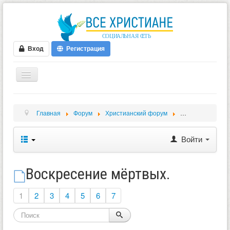
Вход
Регистрация
ГЛАВНАЯ
Главная
Форум
Христианский форум
Христианские в
ФОРУМ
ВИДЕО
Войти
БЛОГИ
МУЗЫКА
Воскресение мёртвых.
БИБЛИЯ
1
2
3
4
5
6
7
ОПРОСЫ
НОВОСТИ