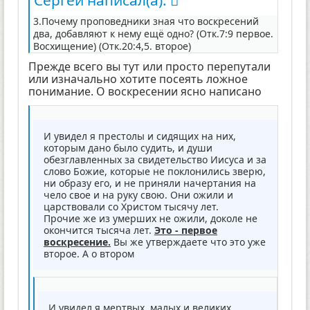
3.Почему проповедники зная что воскресений
два, добавляют к нему ещё одно? (Отк.7:9 первое.
Восхищение) (Отк.20:4,5. второе)
Прежде всего вы тут или просто перепутали
или изначально хотите посеять ложное
понимание. О воскресении ясно написано
И увидел я престолы и сидящих на них,
которым дано было судить, и души
обезглавленных за свидетельство Иисуса и за
слово Божие, которые не поклонились зверю,
ни образу его, и не приняли начертания на
чело свое и на руку свою. Они ожили и
царствовали со Христом тысячу лет.
Прочие же из умерших не ожили, доколе не
окончится тысяча лет.
Это - первое
воскресение.
Вы же утверждаете что это уже
второе. А о втором
И увидел я мертвых, малых и великих,