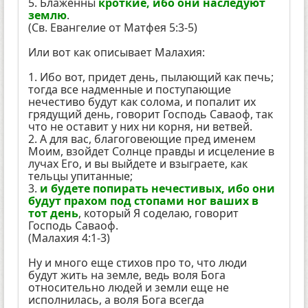
5. Блаженны
кроткие, ибо они наследуют
землю
.
(Св. Евангелие от Матфея 5:3-5)
Или вот как описывает Малахия:
1. Ибо вот, придет день, пылающий как печь;
тогда все надменные и поступающие
нечестиво будут как солома, и попалит их
грядущий день, говорит Господь Саваоф, так
что не оставит у них ни корня, ни ветвей.
2. А для вас, благоговеющие пред именем
Моим, взойдет Солнце правды и исцеление в
лучах Его, и вы выйдете и взыграете, как
тельцы упитанные;
3.
и будете попирать нечестивых, ибо они
будут прахом под стопами ног ваших в
тот день
, который Я соделаю, говорит
Господь Саваоф.
(Малахия 4:1-3)
Ну и много еще стихов про то, что люди
будут жить на земле, ведь воля Бога
относительно людей и земли еще не
исполнилась, а воля Бога всегда