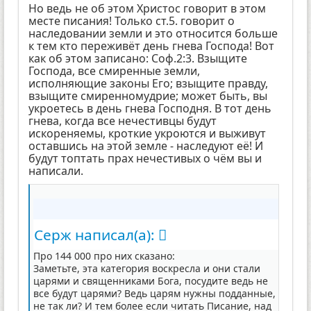
Но ведь не об этом Христос говорит в этом
месте писания! Только ст.5. говорит о
наследовании земли и это относится больше
к тем кто переживёт день гнева Господа! Вот
как об этом записано: Соф.2:3. Взыщите
Господа, все смиренные земли,
исполняющие законы Его; взыщите правду,
взыщите смиренномудрие; может быть, вы
укроетесь в день гнева Господня. В тот день
гнева, когда все нечестивцы будут
искореняемы, кроткие укроются и выживут
оставшись на этой земле - наследуют её! И
будут топтать прах нечестивых о чём вы и
написали.
Серж написал(а):
Про 144 000 про них сказано:
Заметьте, эта категория воскресла и они стали
царями и священниками Бога, посудите ведь не
все будут царями? Ведь царям нужны подданные,
не так ли? И тем более если читать Писание, над