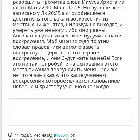
разрешить прочитав слова Иисуса Христа из
ев. от Мат.22:30. Марк.12:25. Но лучьше всего
записано у Лк 20:35 а сподобившиеся
достигнуть того века и воскресения из
мертвых ни женятся, ни замуж не выходят, и
умереть уже не могут, ибо они равны
Ангелам и суть сыны Божии, будучи сынами
воскресения. Моё мнение судя по этим
словам праведники ветхого завета
воскреснут с Церковью это первое
воскресение, и они будут жить на небе! Если
это не так попробуйте на основании этого
места писания переубедить меня. Если же
нет то я вам скажу, что ваше учение о
воскресении,которое является основанием
неверно и Христову учению оно чуждо.
11 года 5 мес назад
#106517
от