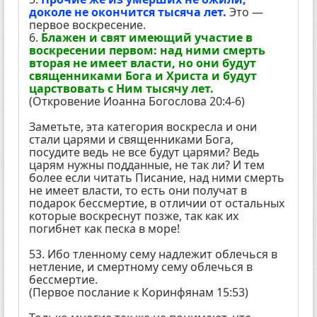
доколе не окончится тысяча лет.
Это —
первое воскресение.
6.
Блажен и свят имеющий участие в
воскресении первом: над ними смерть
вторая не имеет власти, но они будут
священниками Бога и Христа и будут
царствовать с Ним тысячу лет.
(Откровение Иоанна Богослова 20:4-6)
Заметьте, эта категория воскресла и они
стали царями и священниками Бога,
посудите ведь не все будут царями? Ведь
царям нужны подданные, не так ли? И тем
более если читать Писание, над ними смерть
не имеет власти, то есть они получат в
подарок бессмертие, в отличии от остальных
которые воскреснут позже, так как их
погибнет как песка в море!
53. Ибо тленному сему надлежит облечься в
нетление, и смертному сему облечься в
бессмертие.
(Первое послание к Коринфянам 15:53)