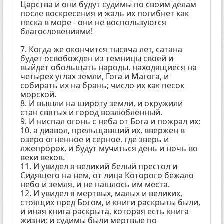
Царства и они будут судимы по своим делам
после воскресения и жаль их погибнет как
песка в море - они не воспользуются
благословениями!
7. Когда же окончится тысяча лет, сатана
будет освобожден из темницы своей и
выйдет обольщать народы, находящиеся на
четырех углах земли, Гога и Магога, и
собирать их на брань; число их как песок
морской.
8. И вышли на широту земли, и окружили
стан святых и город возлюбленный.
9. И ниспал огонь с неба от Бога и пожрал их;
10. а диавол, прельщавший их, ввержен в
озеро огненное и серное, где зверь и
лжепророк, и будут мучиться день и ночь во
веки веков.
11. И увидел я великий белый престол и
Сидящего на нем, от лица Которого бежало
небо и земля, и не нашлось им места.
12. И увидел я мертвых, малых и великих,
стоящих пред Богом, и книги раскрыты были,
и иная книга раскрыта, которая есть книга
жизни; и судимы были мертвые по