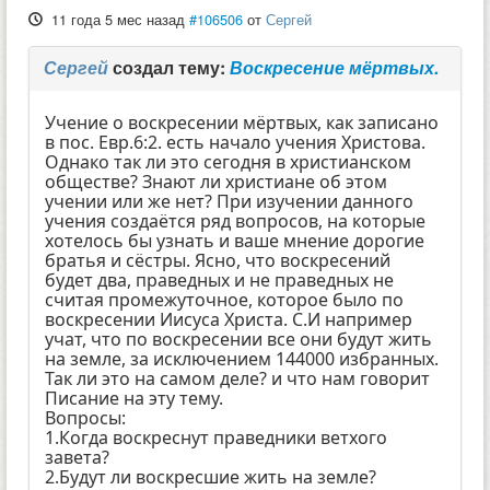
11 года 5 мес назад
#106506
от
Сергей
Сергей
создал тему:
Воскресение мёртвых.
Учение о воскресении мёртвых, как записано
в пос. Евр.6:2. есть начало учения Христова.
Однако так ли это сегодня в христианском
обществе? Знают ли христиане об этом
учении или же нет? При изучении данного
учения создаётся ряд вопросов, на которые
хотелось бы узнать и ваше мнение дорогие
братья и сёстры. Ясно, что воскресений
будет два, праведных и не праведных не
считая промежуточное, которое было по
воскресении Иисуса Христа. С.И например
учат, что по воскресении все они будут жить
на земле, за исключением 144000 избранных.
Так ли это на самом деле? и что нам говорит
Писание на эту тему.
Вопросы:
1.Когда воскреснут праведники ветхого
завета?
2.Будут ли воскресшие жить на земле?