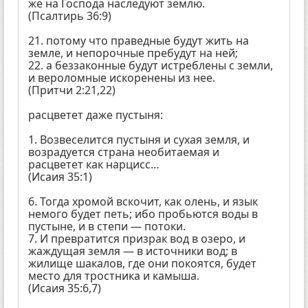
же на Господа наследуют землю.
(Псалтирь 36:9)
21. потому что праведные будут жить на
земле, и непорочные пребудут на ней;
22. а беззаконные будут истреблены с земли,
и вероломные искоренены из нее.
(Притчи 2:21,22)
расцветет даже пустыня:
1. Возвеселится пустыня и сухая земля, и
возрадуется страна необитаемая и
расцветет как нарцисс…
(Исаия 35:1)
6. Тогда хромой вскочит, как олень, и язык
немого будет петь; ибо пробьются воды в
пустыне, и в степи — потоки.
7. И превратится призрак вод в озеро, и
жаждущая земля — в источники вод; в
жилище шакалов, где они покоятся, будет
место для тростника и камыша.
(Исаия 35:6,7)