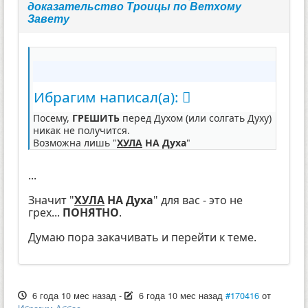
доказательство Троицы по Ветхому
Завету
Ибрагим написал(а):
Посему,
ГРЕШИТЬ
перед Духом (или солгать Духу)
никак не получится.
Возможна лишь "
ХУЛА
НА Духа
"
...
Значит "
ХУЛА
НА Духа
" для вас - это не
грех...
ПОНЯТНО
.
Думаю пора закачивать и перейти к теме.
6 года 10 мес назад
-
6 года 10 мес назад
#170416
от