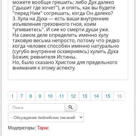
можете вообще грешить; либо Дух далеко
("дышит где хочет"), и опять, как вы будете
"перед Ним" согрешать, когда Он далеко?
3. Хула на Духа — есть ваши внутренние
изъявления греховного гноя, коим
"упиваетесь". И сие ко смерти души уже.
На самом деле определить именно хулу
таковую весьма непросто, потому что редко
когда человек способен именно натурально
(сугубо внутренне оскверняясь) хулить Духа
Божия; ревнителя Истины.
Но, было сказано Христом для предельного
внимания к этому аспекту.
1
7
8
9
10
11
12
13
14
15
16
Модераторы:
Тарас