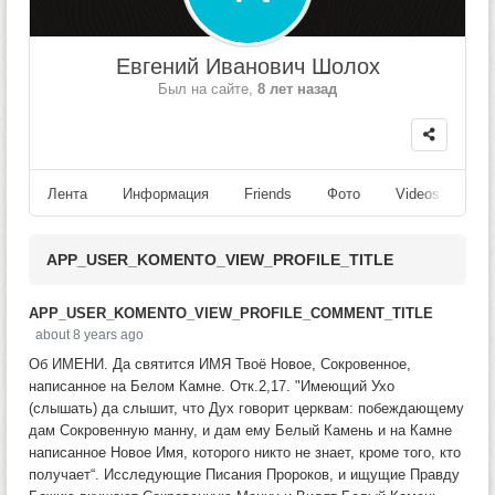
Евгений Иванович Шолох
Был на сайте,
8 лет назад
Лента
Информация
Friends
Фото
Videos
Fo
APP_USER_KOMENTO_VIEW_PROFILE_TITLE
APP_USER_KOMENTO_VIEW_PROFILE_COMMENT_TITLE
about 8 years ago
Об ИМЕНИ. Да святится ИМЯ Твоё Новое, Сокровенное,
написанное на Белом Камне. Отк.2,17. "Имеющий Ухо
(слышать) да слышит, что Дух говорит церквам: побеждающему
дам Сокровенную манну, и дам ему Белый Камень и на Камне
написанное Новое Имя, которого никто не знает, кроме того, кто
получает“. Исследующие Писания Пророков, и ищущие Правду