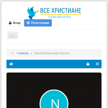
Вход
Регистрация
ГЛАВНАЯ
Главная
Евгений Иванович Шолох
ФОРУМ
ВИДЕО
БЛОГИ
МУЗЫКА
БИБЛИЯ
ОПРОСЫ
НОВОСТИ