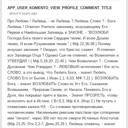
APP_USER_KOMENTO_VIEW_PROFILE_COMMENT_TITLE
about 9 years ago
Про Любовь ! Любишь, - не Любишь ? Любишь Слово ? - Бога
Любишь ! Ответил Учитель законнику, искушающему Его :
Первая и Наибольшая Заповедь в ЗАКОНЕ, - "ВОЗЛЮБИ
Господа Бога твоего всем Сердцем твоим, И всею Душою
твоею, И всем Рузумением твоим." ( Мф.22,36-38.) Почему
искушал законник ? Ожидал, что Христос скажет : Я отменил
все Заповеди Отца ? Однако Сын не отменил, но Возвеличил и
УТВЕРДИЛ ! ( Мф.5,18-20; 22,40 ). Чем Возвеличил ? - Словом
Духовным. Чем Утвердил ? - ЛЮБОВЬЮ исполнения ! Бог есть
СЛОВО, а это вывод, Что Любить Бога, - значит Любить
СЛОВО Его от Бытия. ( Иоан.1,1; 6,63; МФ.7,21 ). ВОЗЛЮБИТЬ
Бога, - значит ВОЗЛЮБИТЬ Слово из Уст Его, Сказанное
Всевышним, - Пророкам Своим, от Начала. Понимать Его в
Духе, без покрывал притч и басен, - Значит ПРОЗРЕТЬ, чтобы
исполнять всё в Истине. ( Вт.8,3; Мф.4,4; 2Кор.3.) Не путать с
плевелами канона НЗ, - Со словами противоречивыми,
человеческими. Насеянными римским папством при сотворении
ими "печати", через 300 лет после смерти Истинных Апостолов.
(Мф.13,25; Отк.2,2-7; Деян.20,29 ). Любишь плевелы, - значит