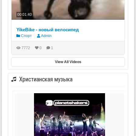
00:01:40
YikeBike - новый велосипед
Спорт
Admin
7772
0
1
View All Videos
Христианская музыка