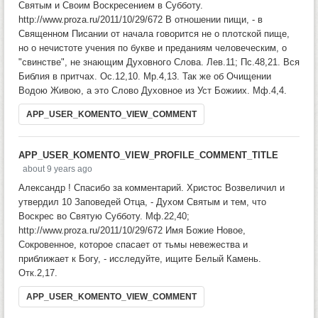
Святым и Своим Воскресением в Субботу.
http://www.proza.ru/2011/10/29/672 В отношении пищи, - в
Священном Писании от начала говорится не о плотской пище,
но о нечистоте учения по букве и преданиям человеческим, о
"свинстве", не знающим Духовного Слова. Лев.11; Пс.48,21. Вся
Библия в притчах. Ос.12,10. Мр.4,13. Так же об Очищении
Водою Живою, а это Слово Духовное из Уст Божиих. Мф.4,4.
APP_USER_KOMENTO_VIEW_COMMENT
APP_USER_KOMENTO_VIEW_PROFILE_COMMENT_TITLE
about 9 years ago
Александр ! Спасибо за комментарий. Христос Возвеличил и
утвердил 10 Заповедей Отца, - Духом Святым и тем, что
Воскрес во Святую Субботу. Мф.22,40;
http://www.proza.ru/2011/10/29/672 Имя Божие Новое,
Сокровенное, которое спасает от тьмы невежества и
приближает к Богу, - исследуйте, ищите Белый Камень.
Отк.2,17.
APP_USER_KOMENTO_VIEW_COMMENT