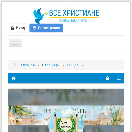
Вход
Регистрация
ГЛАВНАЯ
Главная
Страницы
Общая
Премудрость Даниила
ФОРУМ
ВИДЕО
БЛОГИ
МУЗЫКА
БИБЛИЯ
ОПРОСЫ
НОВОСТИ