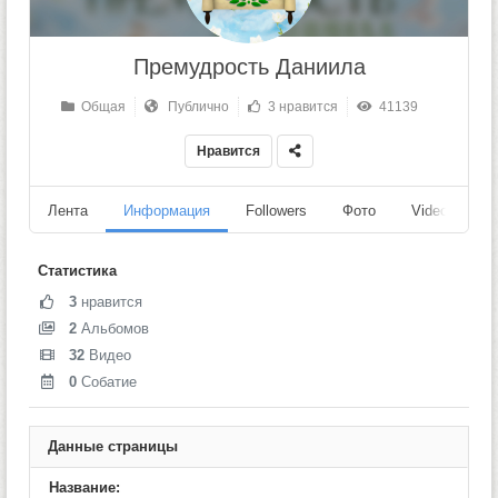
Премудрость Даниила
Общая
Публично
3 нравится
41139
Нравится
Лента
Информация
Followers
Фото
Videos
Статистика
3
нравится
2
Альбомов
32
Видео
0
Собатие
Данные страницы
Название: