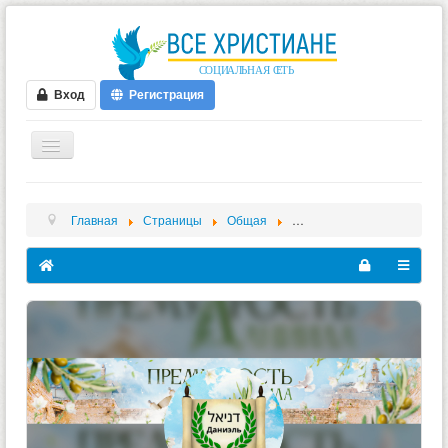
Вход
Регистрация
ГЛАВНАЯ
Главная
Страницы
Общая
Премудрость Даниила
ФОРУМ
ВИДЕО
БЛОГИ
МУЗЫКА
БИБЛИЯ
ОПРОСЫ
НОВОСТИ