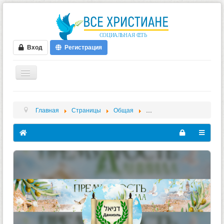
Вход
Регистрация
ГЛАВНАЯ
Главная
Страницы
Общая
Премудрость Даниила
ФОРУМ
ВИДЕО
БЛОГИ
МУЗЫКА
БИБЛИЯ
ОПРОСЫ
НОВОСТИ