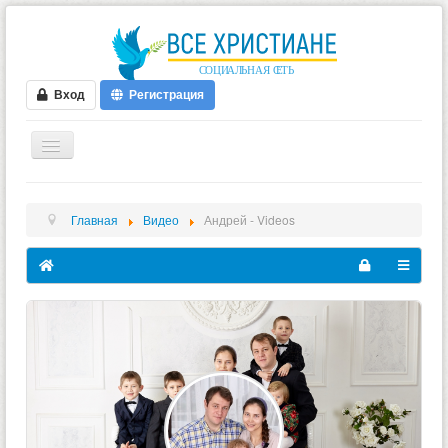
Вход
Регистрация
ГЛАВНАЯ
Главная
Видео
Андрей - Videos
ФОРУМ
ВИДЕО
БЛОГИ
МУЗЫКА
БИБЛИЯ
ОПРОСЫ
НОВОСТИ