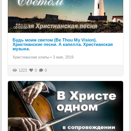
00:03:00
Будь моим светом (Be Thou My Vision).
Христианские песни. А капелла. Христианская
музыка.
Христианские клипы
•
3 мая, 2019
1223
0
0