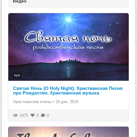
Видео
N/A
Святая Ночь (O Holy Night). Христианская Песня
про Рождество. Христианская музыка
Христианские клипы
•
19 дек, 2019
1475
0
0