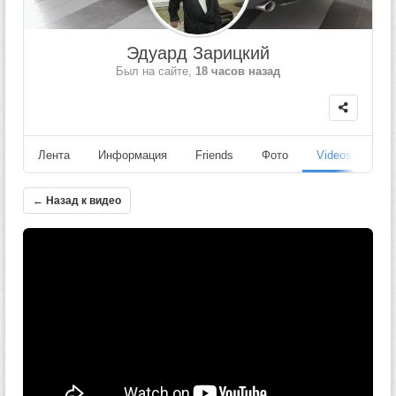
Эдуард Зарицкий
Был на сайте,
18 часов назад
Лента
Информация
Friends
Фото
Videos
Fo
← Назад к видео