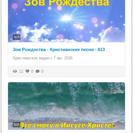
N/A
Зов Рождества - Христианские песни - 613
Христианское видео
•
7 авг, 2026
11
0
0
N/A