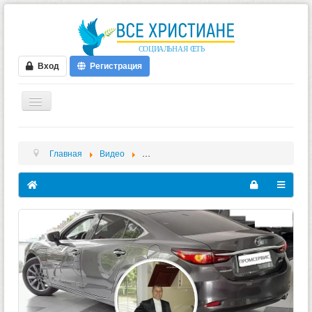
Вход
Регистрация
ГЛАВНАЯ
Главная
Видео
Эдуард Зарицкий - Videos - Старые Христ
ФОРУМ
ВИДЕО
БЛОГИ
МУЗЫКА
БИБЛИЯ
ОПРОСЫ
НОВОСТИ