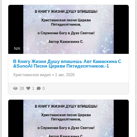
N/A
В Книгу Жизни Душу впишешь Авт Камаскина С
&SunoAI Песня Церкви Пятидесятников.-1
Христианское видео
•
1 авг, 2026
28
1
0