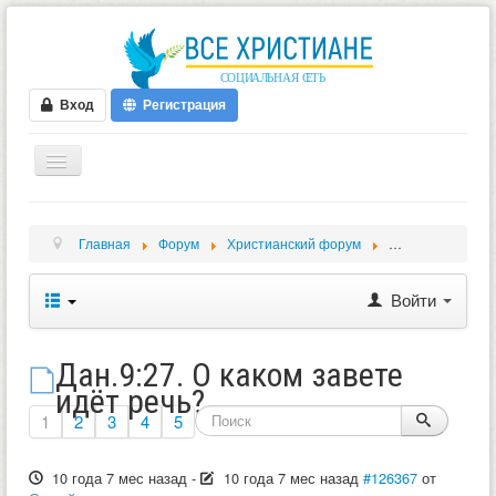
Вход
Регистрация
ГЛАВНАЯ
Главная
Форум
Христианский форум
Обсуждение биб
ФОРУМ
ВИДЕО
Войти
БЛОГИ
МУЗЫКА
Дан.9:27. О каком завете
идёт речь?
БИБЛИЯ
1
2
3
4
5
ОПРОСЫ
10 года 7 мес назад
-
10 года 7 мес назад
#126367
от
НОВОСТИ