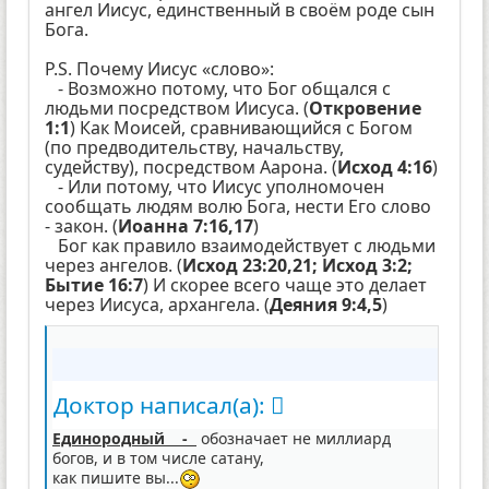
ангел Иисус, единственный в своём роде сын
Бога.
P.S. Почему Иисус «слово»:
- Возможно потому, что Бог общался с
людьми посредством Иисуса. (
Откровение
1:1
) Как Моисей, сравнивающийся с Богом
(по предводительству, начальству,
судейству), посредством Аарона. (
Исход 4:16
)
- Или потому, что Иисус уполномочен
сообщать людям волю Бога, нести Его слово
- закон. (
Иоанна 7:16,17
)
Бог как правило взаимодействует с людьми
через ангелов. (
Исход 23:20,21; Исход 3:2;
Бытие 16:7
) И скорее всего чаще это делает
через Иисуса, архангела. (
Деяния 9:4,5
)
Доктор написал(а):
Единородный -
обозначает не миллиард
богов, и в том числе сатану,
как пишите вы...