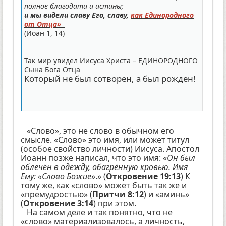
полное благодати и истины;
и мы видели славу Его, славу,
как Единородного
от Отца»
(Иоан 1, 14)
Так мир увидел Иисуса Христа – ЕДИНОРОДНОГО
Сына Бога Отца
Который не был сотворен, а был рожден!
«Слово», это не слово в обычном его
смысле. «Слово» это имя, или может титул
(особое свойство личности) Иисуса. Апостол
Иоанн позже написал, что это имя: «
Он был
облечён в одежду, обагрённую кровью.
Имя
Ему: «Слово Божие
».» (
Откровение 19:13
) К
тому же, как «слово» может быть так же и
«премудростью» (
Притчи 8:12
) и «аминь»
(
Откровение 3:14
) при этом.
На самом деле и так понятно, что не
«слово» материализовалось, а личность,