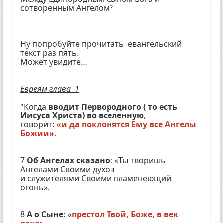
сотворенным Ангелом?
Ну попробуйте прочитать евангельский
текст раз пять.
Может увидите…
Евреям глава 1
"Когда
вводит Первородного ( то есть
Иисуса Христа) во вселенную
,
говорит:
«и да поклонятся Ему все Ангелы
Божии».
7
Об Ангелах сказано:
«Ты творишь
Ангелами Своими духов
и служителями Своими пламенеющий
огонь».
8
А о Сыне:
«
престол Твой, Боже, в век