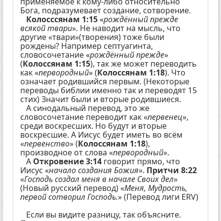
применяемое к кому-либо относительно
Бога, подразумевает создание, сотворение.
Колосссянам 1:15
«
рождённый прежде
всякой твари
». Не наводит на мысль, что
другие «твари»(творения) тоже были
рождены? Например септуагинта,
словосочетание «
рождённый прежде
»
(
Колоссянам 1:15
), так же может переводить
как «
первородный
» (
Колоссянам 1:18
). Что
означает родившийся первым. (Некоторые
переводы библии именно так и переводят 15
стих) Значит были и вторые родившиеся.
А синодальный перевод, это же
словосочетание переводит как «
первенец
»,
среди воскресших. Но будут и вторые
воскресшие. А Иисус будет иметь во всём
«
первенство
» (
Колоссянам 1:18
),
производное от слова «
первородный
».
А
Откровение 3:14
говорит прямо, что
Иисус «
начало создания Божия
».
Притчи 8:22
«
Господь создал меня в начале Своих дел
»
(Новый русский перевод) «
Меня, Мудрость,
первой сотворил Господь.
» (Перевод лиги ERV)
Если вы видите разницу, так объясните.