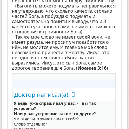
обращается за помощью к другому качеству.
(Вы опять можете подумать неправильно: я
не утверждаю, что сколько качеств, столько
частей Бога, а побуждаю подумать и
самостоятельно прийти к выводу, что и 3
качества указанных вами, не имеют никакого
отношения к троичности Бога)
Так же моё слово не имеет своей воли, не
имеет разума, не просит ум позаботится о
нём, не молится ему. И главное моё слово
невозможно принести в жертву. Иисус, это
не одно из трёх качеств Бога, как вы
выразились. Иисус, это сын Бога, самое
дорогое творение для Бога. (
Иоанна 3:16
)
Доктор написал(а):
Я ведь уже спрашивал у вас, - вы так
устроены?
Или у вас устроение какое- то другое?
Ум отдельно живет сам по себе?
Слово отдельно?