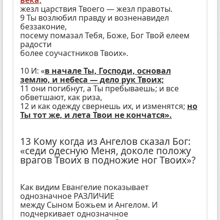
века;
жезл царствия Твоего — жезл правоты.
9 Ты возлюбил правду и возненавидел
беззаконие,
посему помазал Тебя, Боже, Бог Твой елеем
радости
более соучастников Твоих».
10 И: «
в начале Ты, Господи, основал
землю, и небеса — дело рук Твоих;
11 они погибнут, а Ты пребываешь; и все
обветшают, как риза,
12 и как одежду свернешь их, и изменятся;
но
Ты тот же, и лета Твои не кончатся».
13 Кому когда из Ангелов сказал Бог:
«седи одесную Меня, доколе положу
врагов Твоих в подножие ног Твоих»?
Как видим Евангелие показывает
однозначное РАЗЛИЧИЕ
между Сыном Божьем и Ангелом. И
подчеркивает однозначное