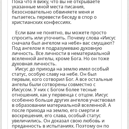
Пока что я вижу, что вы не открываете
указанные мной места писания,
безосновательно обвиняете меня и
пытаетесь перевести беседу в спор о
христианских конфессиях.
Если вам не понятно, вы можете просто
спросить или уточнить. Почему слова «Иисус
сначала был ангелом на небе» вас смущают?
Под ангелом я подразумеваю духовную
личность. Все личности в нематериальной
вселенной ангелы, кроме Бога. Но он тоже
духовная личность.
Иисус до прихода на землю имел особый
статус, особую славу на небе. Он был
первым, кого сотворил Бог. А все остальные
ангелы были сотворены совместно с
Иисусом. У них с Богом более тесные
отношения, как у первенца с отцом. Иисус
особенно больше других ангелов участвовал
в образовании материальной вселенной. А
после прихода на землю, его смерти и
воскрешения, его слава, особый статус
увеличились. Он доказал свою любовь и
преданность в испытаниях. Поэтому он по