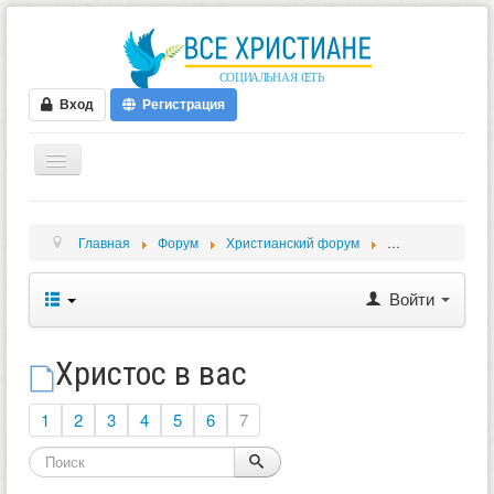
Вход
Регистрация
ГЛАВНАЯ
Главная
Форум
Христианский форум
Обсуждение биб
ФОРУМ
ВИДЕО
Войти
БЛОГИ
МУЗЫКА
Христос в вас
БИБЛИЯ
1
2
3
4
5
6
7
ОПРОСЫ
НОВОСТИ