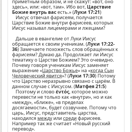
приметным образом, и не скажут: «вот, оно
здесь», или: «вот, там». Ибо вот,
Царствие
Божие внутрь вас
есть.» (
Луки 17:21
)
Иисус отвечал фарисеям, получается
Царствие Божие внутри фарисеев, которых
Иисус называл лицемерами и лжецами?
Дальше в евангелие от Луки Иисус
обращается к своим ученикам. (
Луки 17:22-
36
) Замечаете похожесть слов обращённых к
фарисеям? Думаю да. Продолжает ли Иисус
тематику о Царстве Божием? Это очевидно.
Почему говоря ученикам Иисус заменяет
выражение «
Царство Божье
» на «
когда Сын
Человеческий явится
»? (
Луки 17:30
) Потому
что Царство неразрывно связано с царём. В
данном случае с Иисусом. (
Матфея 21:5
)
Поэтому и слово
ἐντός
, которое можно
перевести не только как «внутри», но и как
«между», «ближе», «в пределах
досягаемости», будет созвучнее. Потому что
царь, Иисус, представитель царства,
находился
между
или
среди
фарисеев.
Например так же считает «Новый русский
перевод».