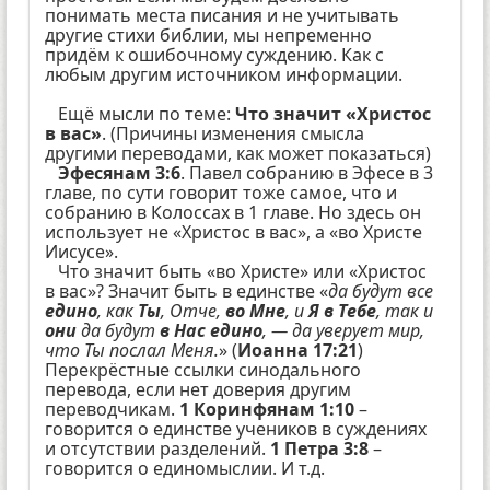
понимать места писания и не учитывать
другие стихи библии, мы непременно
придём к ошибочному суждению. Как с
любым другим источником информации.
Ещё мысли по теме:
Что значит «Христос
в вас»
. (Причины изменения смысла
другими переводами, как может показаться)
Эфесянам 3:6
. Павел собранию в Эфесе в 3
главе, по сути говорит тоже самое, что и
собранию в Колоссах в 1 главе. Но здесь он
использует не «Христос в вас», а «во Христе
Иисусе».
Что значит быть «во Христе» или «Христос
в вас»? Значит быть в единстве «
да будут все
едино
, как
Ты
, Отче,
во Мне
, и
Я в Тебе
, так и
они
да будут
в Нас едино
, — да уверует мир,
что Ты послал Меня.
» (
Иоанна 17:21
)
Перекрёстные ссылки синодального
перевода, если нет доверия другим
переводчикам.
1 Коринфянам 1:10
–
говорится о единстве учеников в суждениях
и отсутствии разделений.
1 Петра 3:8
–
говорится о единомыслии. И т.д.