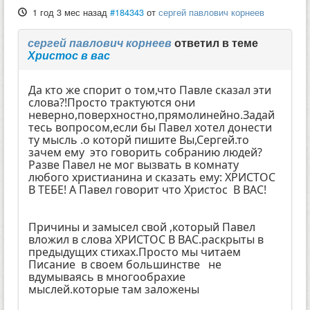
1 год 3 мес назад
#184343
от
сергей павлович корнеев
сергей павлович корнеев
ответил в теме
Христос в вас
Да кто же спорит о том,что Павле сказал эти
слова?!Просто трактуются они
неверно,поверхностно,прямолинейно.Задай
тесь вопросом,если бы Павел хотел донести
ту мысль .о которй пишите Вы,Сергей.то
зачем ему это говорить собранию людей?
Разве Павел не мог вызвать в комнату
любого христианина и сказать ему: ХРИСТОС
В ТЕБЕ! А Павел говорит что Христос В ВАС!
Причины и замысел свой ,который Павел
вложил в слова ХРИСТОС В ВАС.раскрыты в
предыдущих стихах.Просто мы читаем
Писание в своем большинстве не
вдумываясь в многообрахие
мыслей.которые там заложены