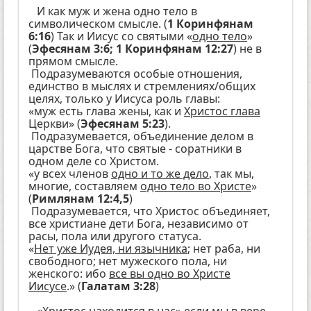
И как муж и жена одно тело в
символическом смысле. (
1 Коринфянам
6:16
) Так и Иисус со святыми «
одно тело
»
(
Эфесянам 3:6; 1 Коринфянам 12:27
) не в
прямом смысле.
Подразумеваются особые отношения,
единство в мыслях и стремлениях/общих
целях, только у Иисуса роль главы:
«муж есть глава жены, как и
Христос глава
Церкви» (
Эфесянам 5:23
).
Подразумевается, объединение делом в
царстве Бога, что святые - соратники в
одном деле со Христом.
«у всех членов
одно и то же дело
, так мы,
многие, составляем
одно тело во Христе
»
(
Римлянам 12:4,5
)
Подразумевается, что Христос объединяет,
все христиане дети Бога, независимо от
расы, пола или другого статуса.
«
Нет уже Иудея, ни язычника
; нет раба, ни
свободного; нет мужеского пола, ни
женского: ибо
все вы одно во Христе
Иисусе
.» (
Галатам 3:28
)
«Христос находится в нас» если мы в вере