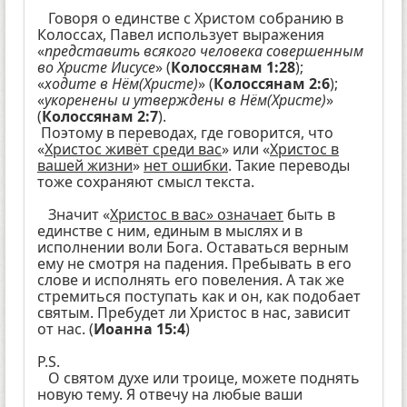
Говоря о единстве с Христом собранию в
Колоссах, Павел использует выражения
«
представить всякого человека совершенным
во Христе Иисусе
» (
Колоссянам 1:28
);
«
ходите в Нём(Христе)
» (
Колоссянам 2:6
);
«
укоренены и утверждены в Нём(Христе)
»
(
Колоссянам 2:7
).
Поэтому в переводах, где говорится, что
«
Христос живёт среди вас
» или «
Христос в
вашей жизни
»
нет ошибки
. Такие переводы
тоже сохраняют смысл текста.
Значит «
Христос в вас» означает
быть в
единстве с ним, единым в мыслях и в
исполнении воли Бога. Оставаться верным
ему не смотря на падения. Пребывать в его
слове и исполнять его повеления. А так же
стремиться поступать как и он, как подобает
святым. Пребудет ли Христос в нас, зависит
от нас. (
Иоанна 15:4
)
P.S.
О святом духе или троице, можете поднять
новую тему. Я отвечу на любые ваши