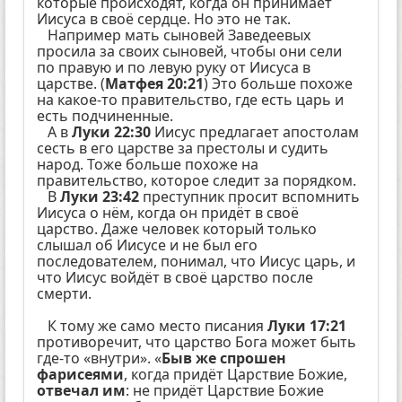
которые происходят, когда он принимает
Иисуса в своё сердце. Но это не так.
Например мать сыновей Заведеевых
просила за своих сыновей, чтобы они сели
по правую и по левую руку от Иисуса в
царстве. (
Матфея 20:21
) Это больше похоже
на какое-то правительство, где есть царь и
есть подчиненные.
А в
Луки 22:30
Иисус предлагает апостолам
сесть в его царстве за престолы и судить
народ. Тоже больше похоже на
правительство, которое следит за порядком.
В
Луки 23:42
преступник просит вспомнить
Иисуса о нём, когда он придёт в своё
царство. Даже человек который только
слышал об Иисусе и не был его
последователем, понимал, что Иисус царь, и
что Иисус войдёт в своё царство после
смерти.
К тому же само место писания
Луки 17:21
противоречит, что царство Бога может быть
где-то «внутри». «
Быв же спрошен
фарисеями
, когда придёт Царствие Божие,
отвечал им
: не придёт Царствие Божие