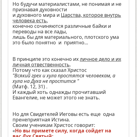
Но будучи материалистами, не понимая и не
признавая духовности
и духовного мира и
Царства, которое внутрь
человека есть
,
конечно сочиняются различные байки и
переводы на все лады,
лишь бы для материального, плотского ума
это было понятно и приятно...
В принципе это конечно их
личное дело и их
личная отвественность
.
Потому что как сказал Христос
"Всякий грех и хула простятся человекам, а
хула на Духа не простится "
(Матф. 12, 31) .
И каждый хоть однажды прочитавший
Евангелие, не может этого не знать.
Но для Свидетелей Иеговы есть еще одна
пренеприятная Истина.
Своим ученикам Христос говорит:
«
Но вы примете силу, когда сойдет на
вас
Дух
Святый;