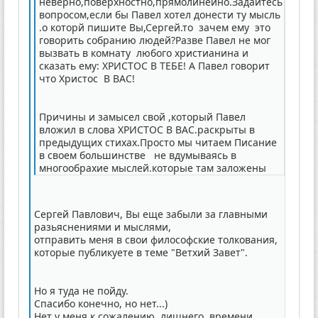
неверно,поверхностно,прямолинейно.Задайтесь
вопросом,если бы Павел хотел донести ту мысль
.о которй пишите Вы,Сергей.то зачем ему это
говорить собранию людей?Разве Павел не мог
вызвать в комнату любого христианина и
сказать ему: ХРИСТОС В ТЕБЕ! А Павел говорит
что Христос В ВАС!
Причины и замысел свой ,который Павел
вложил в слова ХРИСТОС В ВАС.раскрыты в
предыдущих стихах.Просто мы читаем Писание
в своем большинстве не вдумываясь в
многообрахие мыслей.которые там заложены
Сергей Павлович, Вы еще забыли за главными
разьяснениями и мыслями,
отправить меня в свои философские толкования,
которые публикуете в теме "Ветхий Завет".
Но я туда не пойду.
Спасибо конечно, но нет...)
Нет у меня к сожалению, лишнего времени