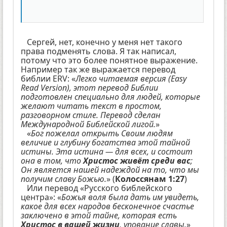
Сергей, нет, конечно у меня нет такого
права подменять слова. Я так написал,
потому что это более понятное выражение.
Например так же выражается перевод
библии ERV: «
Легко читаемая версия (Easy
Read Version), этот перевод Библии
подготовлен специально для людей, которые
желают читать текст в простом,
разговорном стиле. Перевод сделан
Международной Библейской лигой.
»
«
Бог пожелал открыть Своим людям
величие и глубину богатства этой тайной
истины. Эта истина — для всех, и состоит
она в том, что
Христос живёт среди вас
;
Он является нашей надеждой на то, что мы
получим славу Божью.
» (
Колоссянам 1:27
)
Или перевод «Русского библейского
центра»: «
Божья воля была дать им увидеть,
какое для всех народов бесконечное счастье
заключено в этой тайне, которая есть
Христос в вашей жизни
, упование славы.
»