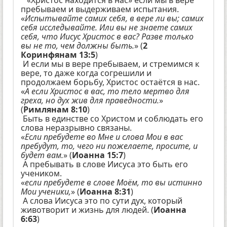
пребываем и выдерживаем испытания.
«
Испытывайте самих себя, в вере ли вы; самих
себя исследывайте. Или вы не знаете самих
себя, что Иисус Христос в вас? Разве только
вы не то, чем должны быть.
» (
2
Коринфянам 13:5
)
И если мы в вере пребываем, и стремимся к
вере, то даже когда согрешили и
продолжаем борьбу, Христос остаётся в нас.
«
А если Христос в вас, то тело мертво для
греха, но дух жив для праведности.
»
(
Римлянам 8:10
)
Быть в единстве со Христом и соблюдать его
слова неразрывно связаны.
«
Если пребудете во Мне и слова Мои в вас
пребудут, то, чего ни пожелаете, просите, и
будет вам.
» (
Иоанна 15:7
)
А пребывать в слове Иисуса это быть его
учеником.
«
если пребудете в слове Моём, то вы истинно
Мои ученики,
» (
Иоанна 8:31
)
А слова Иисуса это по сути дух, который
животворит и жизнь для людей. (
Иоанна
6:63
)