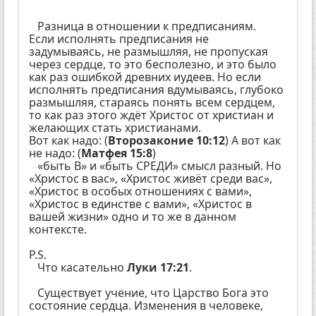
Разница в отношении к предписаниям.
Если исполнять предписания не
задумываясь, не размышляя, не пропуская
через сердце, то это бесполезно, и это было
как раз ошибкой древних иудеев. Но если
исполнять предписания вдумываясь, глубоко
размышляя, стараясь понять всем сердцем,
то как раз этого ждёт Христос от христиан и
желающих стать христианами.
Вот как надо: (
Второзаконие 10:12
) А вот как
не надо: (
Матфея 15:8
)
«быть В» и «быть СРЕДИ» смысл разный. Но
«Христос в вас», «Христос живёт среди вас»,
«Христос в особых отношениях с вами»,
«Христос в единстве с вами», «Христос в
вашей жизни» одно и то же в данном
контексте.
P.S.
Что касательно
Луки 17:21
.
Существует учение, что Царство Бога это
состояние сердца. Изменения в человеке,