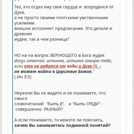
Тех, кто отдал ему свое сердце и возродился от
Духа,
а не просто своими плотскими умственными
усилиями
внешне исполняет предписания. Это делали и
древние
иудеи, так в чем разница?
НО на на вопрос ВЕРУЮЩЕГО в Бога иудея
Иисус отвечал: истинно, истинно говорю тебе,
если
кто не родится от
воды
и Духа (!) -
не может войти в Царствие Божие.
"
( Ин 3:5)
Неужели Вы не видите и не понимаете, что
смысл
словочетаний
"быть В",
и
"быть СРЕДИ"
-
совершенно РАЗНЫЙ?
А если понимаете, то можете ли пояснить,
зачем Вы занимаетесь подменой понятий?