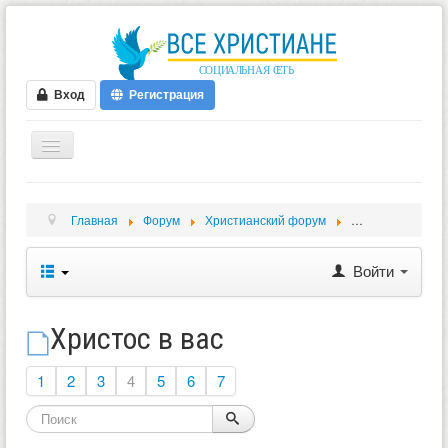
Вход
Регистрация
ГЛАВНАЯ
Главная
Форум
Христианский форум
Обсуждение биб
ФОРУМ
ВИДЕО
Войти
БЛОГИ
МУЗЫКА
Христос в вас
БИБЛИЯ
1
2
3
4
5
6
7
ОПРОСЫ
НОВОСТИ