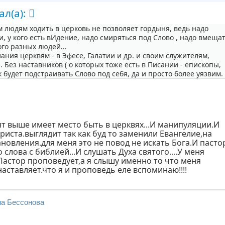
ал(а):
 людям ходить в церковь не позволяет гордыня, ведь надо
, у кого есть вИдение, надо смиряться под Слово , надо вмеща
ого разных людей...
ния церквям - в Эфесе, Галатии и др. и своим служителям,
 Без наставников ( о которых тоже есть в Писании - епископы,
 будет подстраивать Слово под себя, да и просто более уязвим.
ят выше имеет место быть в церквях...И манипуляции.И
Христа.выглядит так как буд то заменили Евангелие,на
новления.для меня это не повод не искать Бога.И пасто
 слова с библией...И слушать Духа святого....У меня
Пастор проповедует,а я слышу именно то что меня
наставляет.что я и проповедь еле вспоминаю!!!!
на Бессонова