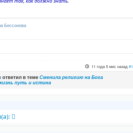
знает так, как должно знать.
на Бессонова
11 года 5 мес назад
#
а
ответил в теме
Сменила религию на Бога
жизнь путь и истина
(а):