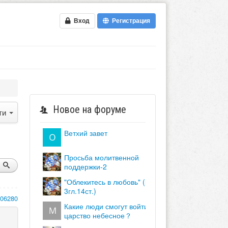
Вход
Регистрация
ь путь и истина
Новое на форуме
ти
ветхий завет
просьба молитвенной
поддержки-2
"облекитесь в любовь" (кол.
3гл.14ст.)
106280
какие люди смогут войти в
царство небесное？