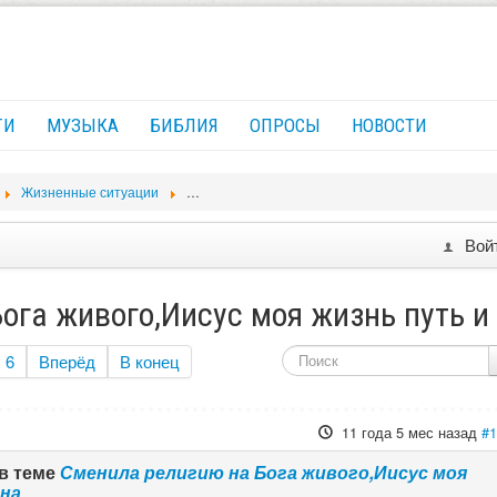
ГИ
МУЗЫКА
БИБЛИЯ
ОПРОСЫ
НОВОСТИ
Жизненные ситуации
Сменила религию на Бога живого,Иисус моя жизн
Вой
ога живого,Иисус моя жизнь путь и
6
Вперёд
В конец
11 года 5 мес назад
#
в теме
Сменила религию на Бога живого,Иисус моя
ина