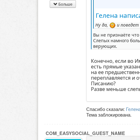
Больше
Гелена написа
Ну да,
и поведет с
Вы не признаёте что
Слепых намного боль
верующих.
Конечно, если во И
есть прямые указани
на ее предшественн
переплавляется и 
Писанию?
Разве меньше слепы
Спасибо сказали:
Гелен
Тема заблокирована.
COM_EASYSOCIAL_GUEST_NAME