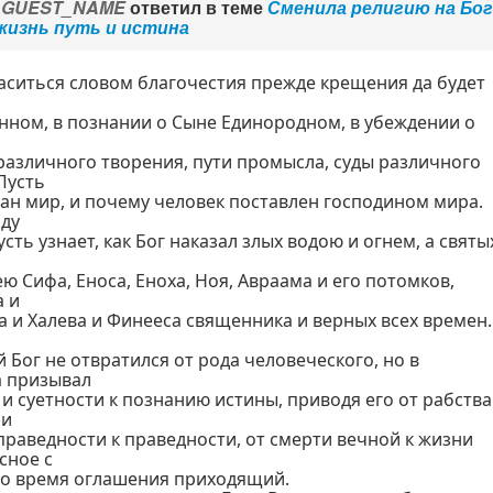
_GUEST_NAME
ответил в теме
Сменила религию на Бо
жизнь путь и истина
аситься словом благочестия прежде крещения да будет
нном, в познании о Сыне Единородном, в убеждении о
различного творения, пути промысла, суды различного
Пусть
дан мир, и почему человек поставлен господином мира.
оду
усть узнает, как Бог наказал злых водою и огнем, а святы
ею Сифа, Еноса, Еноха, Ноя, Авраама и его потомков,
а и
а и Халева и Финееса священника и верных всех времен.
ог не отвратился от рода человеческого, но в
а призывал
 и суетности к познанию истины, приводя его от рабства
 и
праведности к праведности, от смерти вечной к жизни
сное с
 во время оглашения приходящий.