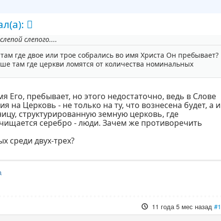
л(а):
лепой слепого....
 там где двое или трое собрались во имя Христа Он пребывает?
ше там где церкви ломятся от количества номинальных
мя Его, пребывает, но этого недостаточно, ведь в Слове
я на Церковь - не только на ту, что вознесена будет, а и
ицу, структурированную земную церковь, где
очищается серебро - люди. Зачем же противоречить
х среди двух-трех?
а
11 года 5 мес назад
#