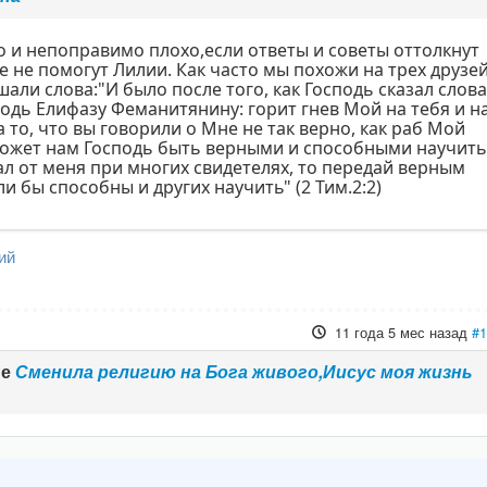
 и непоправимо плохо,если ответы и советы оттолкнут
е не помогут Лилии. Как часто мы похожи на трех друзе
али слова:"И было после того, как Господь сказал слов
сподь Елифазу Феманитянину: горит гнев Мой на тебя и н
а то, что вы говорили о Мне не так верно, как раб Мой
оможет нам Господь быть верными и способными научит
ал от меня при многих свидетелях, то передай верным
и бы способны и других научить" (2 Тим.2:2)
ий
11 года 5 мес назад
#
ме
Сменила религию на Бога живого,Иисус моя жизнь