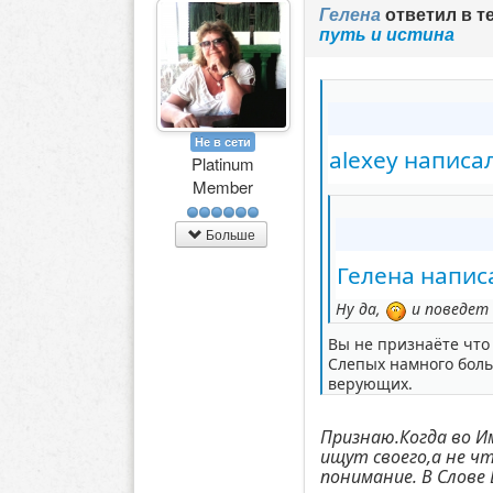
Гелена
ответил в т
путь и истина
Не в сети
alexey написал
Platinum
Member
Больше
Гелена написа
Ну да,
и поведет с
Вы не признаёте что
Слепых намного боль
верующих.
Признаю.Когда во Им
ищут своего,а не чт
понимание. В Слове