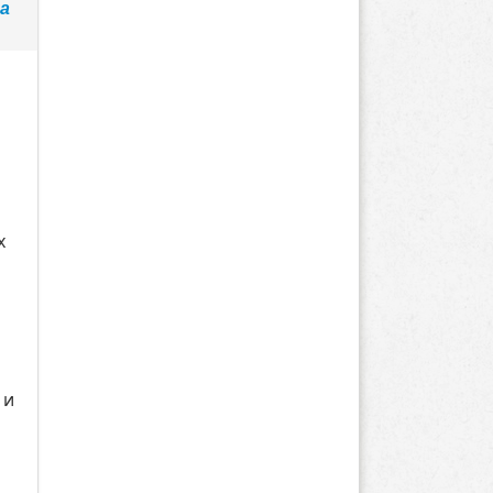
га
х
 и