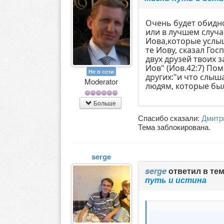
Очень будет обидно
или в лучшем случа
Иова,которые услыш
те Иову, сказал Го
двух друзей твоих з
Иов" (Иов.42:7) П
Не в сети
других:"и что слыш
Moderator
людям, которые был
Больше
Спасибо сказали:
Дмитр
Тема заблокирована.
serge
serge
ответил в те
путь и истина