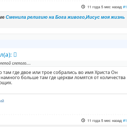
11 года 5 мес назад
#
еме
Сменила религию на Бога живого,Иисус моя жизнь
л(а):
епой слепого....
о там где двое или трое собрались во имя Христа Он
намного больше там где церкви ломятся от количества
ющих.
ий
11 года 5 мес назад
#