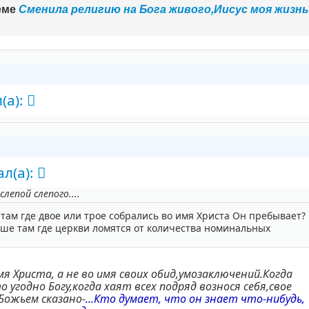
еме
Сменила религию на Бога живого,Иисус моя жизн
(а):
л(а):
лепой слепого....
 там где двое или трое собрались во имя Христа Он пребывает?
ше там где церкви ломятся от количества номинальных
я Христа, а не во имя своих обид,умозаключений.Когда
о угодно Богу,когда хаят всех подряд вознося себя,свое
 Божьем сказано-
...Кто думает, что он знает что-нибудь,