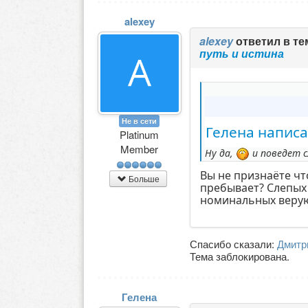
alexey
alexey
ответил в т
путь и истина
Не в сети
Гелена написа
Platinum
Member
Ну да,
и поведет сл
Вы не признаёте чт
Больше
пребывает? Слепых 
номинальных веру
Спасибо сказали:
Дмитр
Тема заблокирована.
Гелена