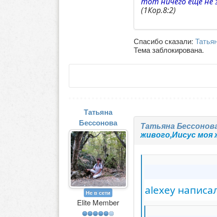
тот ничего еще не 
(1Кор.8:2)
Спасибо сказали:
Татья
Тема заблокирована.
Татьяна
Бессонова
Татьяна Бессонов
живого,Иисус моя 
alexey написал
Не в сети
Elite Member