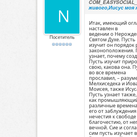
COM_EASYSOCIAL
живого,Иисус моя 
Итак, имеющий огл
наставлен в
ведении о Нерожде
Посетитель
Святом Духе. Пусть
изучит он порядок 
законоположения. 
узнает, почему соз
Пусть изучит прир
свою, какова она. П
во все времена
прославил, – разум
Мелхиседека и Иов
Моисея, также Исус
Пусть узнает также,
как промышляющий Б
различные времен
его от заблуждения
нечестия к свободе
благочестию, от не
вечной. Сие и согла
сим пусть изучает