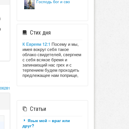
господь бог и сво
й
а
а
Стих дня
ь
К Евреям 12:1
Посему и мы,
имея вокруг себя такое
облако свидетелей, свергнем
с себя всякое бремя и
запинающий нас грех и с
терпением будем проходить
предлежащее нам поприще,
106281
Статьи
Язык мой – враг или
друг?