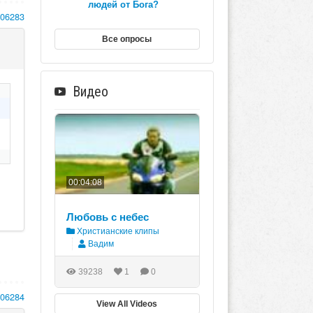
людей от Бога?
106283
Все опросы
Видео
00:04:08
Любовь с небес
Христианские клипы
Вадим
39238
1
0
106284
View All Videos