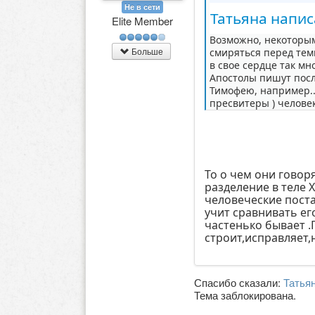
Не в сети
Татьяна напис
Elite Member
Возможно, некоторым
Больше
смиряться перед теми
в свое сердце так мн
Апостолы пишут посла
Тимофею, например...
пресвитеры ) человек
То о чем они говор
разделение в теле 
человеческие поста
учит сравнивать его
частенько бывает .
строит,исправляет,
Спасибо сказали:
Татья
Тема заблокирована.