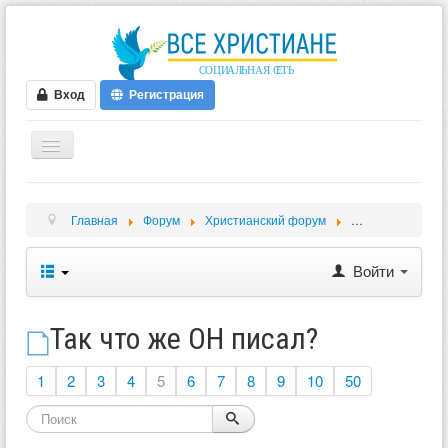
Вход
Регистрация
ГЛАВНАЯ
Главная
Форум
Христианский форум
Обсуждение биб
ФОРУМ
ВИДЕО
Войти
БЛОГИ
МУЗЫКА
Так что же ОН писал?
БИБЛИЯ
1
2
3
4
5
6
7
8
9
10
50
ОПРОСЫ
НОВОСТИ