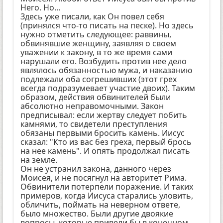
Него. Но...
Здесь уже писали, как Он повел себя
(принялся что-то писать на песке). Но здесь
нужно отметить следующее: раввины,
обвинявшие женщину, заявляя о своем
уважении к закону, в то же время сами
нарушали его. Возбудить против нее дело
являлось обязанностью мужа, и наказанию
подлежали оба согрешивших (этот грех
всегда подразумевает участие двоих). Таким
образом, действия обвинителей были
абсолютно неправомочными. Закон
предписывал: если жертву следует побить
камнями, то свидетели преступления
обязаны первыми бросить камень. Иисус
сказал: "Кто из вас без греха, первый брось
на нее камень". И опять продолжал писать
на земле.
Он не устранил закона, данного через
Моисея, и не посягнул на авторитет Рима.
Обвинители потерпели поражение. И таких
примеров, когда Иисуса старались уловить,
обличить, поймать на неверном ответе,
было множество. Были другие двоякие
вопросы, которые привели бы в конечном