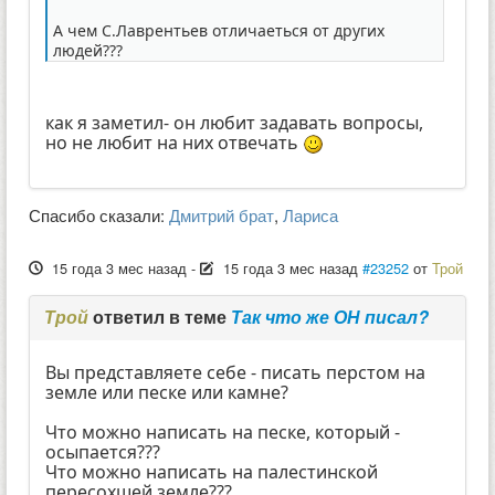
А чем С.Лаврентьев отличаеться от других
людей???
как я заметил- он любит задавать вопросы,
но не любит на них отвечать
Спасибо сказали:
Дмитрий брат
,
Лариса
15 года 3 мес назад
-
15 года 3 мес назад
#23252
от
Трой
Трой
ответил в теме
Так что же ОН писал?
Вы представляете себе - писать перстом на
земле или песке или камне?
Что можно написать на песке, который -
осыпается???
Что можно написать на палестинской
пересохшей земле???