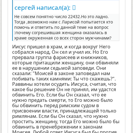
сергей написал(а):
Не совсем понятно число 22432.Но это ладно.
Тогда ,возможно нам с Ларисой попытается кто
помочь и ответить по данной теме на вопрос
:почему согрешившая женщина оказалась в
храме окруженная со всех сторон мужчинами?
Иисус пришел в храм, и когда вокруг Него
собрался народ, Он сел и учил их. Но Его
прервала группа фарисеев и книжников,
которые притащили женщину, они обвиняли
ее в нарушении седьмой заповеди. Они
сказали: "Моисей в законе заповедал нам
побивать таких камнями: Ты что скажешь?".
Раввины хотели осудить Иисуса, считая, что
какое бы решение Он не принял, им удастся
обвинить Его. Если бы Он сказал, что ее
нужно предать смерти, то Его можно было
бы обвинить перед римским судом в
присвоении власти, принадлежащей только
римлянам. Если бы Он сказал, что нужно
простить женщину, тогда Его можно было бы
обвинить в пренебрежении к законам
Моисея. Любой ответ Иисуса был бы против