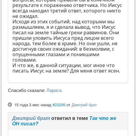
результате к поражению ответчика. Но Иисус
всегда находил третий ответ, которого никто
не ожидал.
Исходя из этих событий, над которыми мы
размышляем, я и сделала вывод, что Иисус
писал на земле тайные грехи раввинов. Они
пришли уловить Иисуса пред лицом всего
народа, тем более в храме. Но они ушли, не
достигнув своих ожиданий: в безмолвии, с
опущенными глазами и поникшими
головами.
И что же, в данной ситуации, мог иное что
писать Иисус на земле? Для меня ответ ясен.
Спасибо сказали:
Лариса
15 года 3 мес назад
#23206
от
Дмитрий брат
Дмитрий брат
ответил в теме
Так что же
ОН писал?