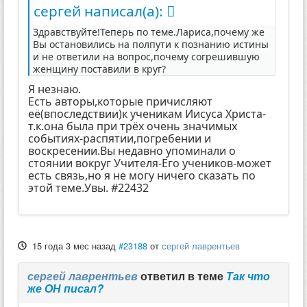
сергей написал(а):
Здравствуйте!Теперь по теме.Лариса,почему же
Вы остановились на полпути к познанию истины
и не ответили на вопрос,почему согрешившую
женщину поставили в круг?
Я незнаю.
Есть авторы,которые причисляют
её(впоследствии)к ученикам Иисуса Христа-
т.к.она была при трёх очень значимых
событиях-распятии,погребении и
воскресении.Вы недавно упоминали о
стоянии вокруг Учителя-Его учеников-может
есть связь,но я не могу ничего сказать по
этой теме.Увы. #22432
15 года 3 мес назад
#23188
от
сергей лаврентьев
сергей лаврентьев
ответил в теме
Так что
же ОН писал?