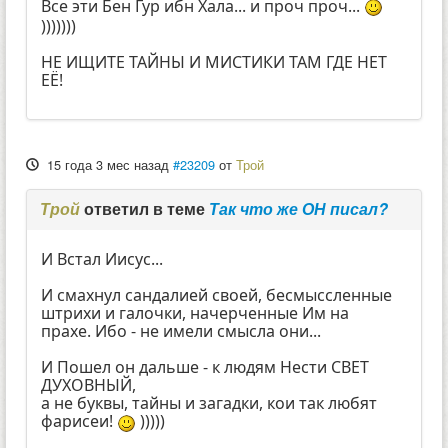
Все эти Бен Гур ибн Хала... и проч проч...
)))))))
НЕ ИЩИТЕ ТАЙНЫ И МИСТИКИ ТАМ ГДЕ НЕТ
ЕЁ!
15 года 3 мес назад
#23209
от
Трой
Трой
ответил в теме
Так что же ОН писал?
И Встал Иисус...
И смахнул сандалией своей, бесмыссленные
штрихи и галочки, начерченные Им на
прахе. Ибо - не имели смысла они...
И Пошел он дальше - к людям Нести СВЕТ
ДУХОВНЫЙ,
а не буквы, тайны и загадки, кои так любят
фарисеи!
)))))