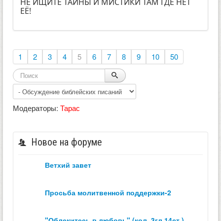
НЕ ИЩИТЕ ТАЙНЫ И МИСТИКИ ТАМ ГДЕ НЕТ
ЕЁ!
1
2
3
4
5
6
7
8
9
10
50
Модераторы:
Тарас
Новое на форуме
ветхий завет
просьба молитвенной поддержки-2
"облекитесь в любовь" (кол. 3гл.14ст.)