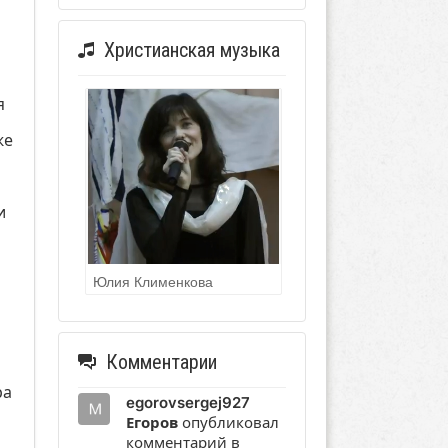
Христианская музыка
я
же
и
Юлия Клименкова
Комментарии
ра
egorovsergej927
Егоров
опубликовал
комментарий в