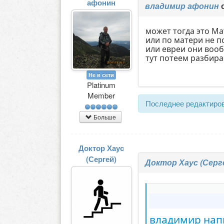
афонин
владимир афонин
о
может тогда это Ма
или по матери не п
или евреи они вооб
тут потеем разбира
Не в сети
Platinum
Member
Последнее редактиров
Больше
Доктор Хаус
(Сергей)
Доктор Хаус (Серг
владимир напи