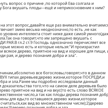
нуть вопрос о причине ,по которой Ева солгала и
у Бога вкушать плоды---ещё и неприкосновение к ним?
 на этот вопрос,давайте еще раз внимательно вчитаемс
отвечает змею весьма неоднозначно,то есть ,не как
о уровню интеллекта стоит ниже даже самой умного(да
ила.Так она говорит,что им запрещено вкушать с
ДИ РАЯ.В гл.2 ст.9 Господь однозначно перечисляет все
торые можно есть и которые нельзя:"И произрастил
ли всякое дерево, приятное на вид и хорошее для пищи, 
ди рая, и дерево познания добра и зла".
чинам,абсолютно все богословы,говорят,что в данном
ДВУХ типах деревьев:дерево жизни,которое ПОСРЕДИ,и
обра и зла.Ранее мы подробно исследовали данный
 доказательства того,что на самом деле деревьев было
дерево приятное на вид и на вкус(то есть слово ВСЯКОЕ
ественное число,а так как плоды дерева познания доб
чены для еды,то оставшееся дерево жизни,которое
 считаться,как вид во множественном числе);2)дерево
еди;3)дерево познания добра и зла.