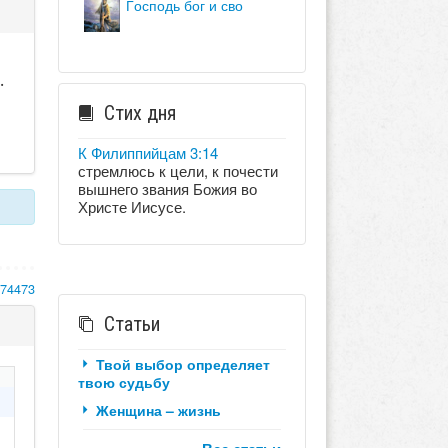
господь бог и сво
.
ы
Стих дня
К Филиппийцам 3:14
стремлюсь к цели, к почести
вышнего звания Божия во
Христе Иисусе.
174473
Статьи
Твой выбор определяет
твою судьбу
Женщина – жизнь