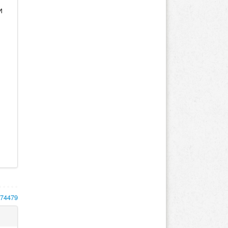
и
174479