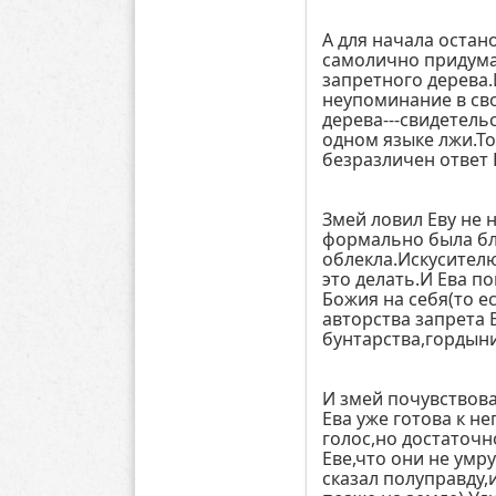
А для начала остан
самолично придума
запретного дерева.И
неупоминание в св
дерева---свидетель
одном языке лжи.То
безразличен ответ 
Змей ловил Еву не 
формально была бли
облекла.Искусителю
это делать.И Ева п
Божия на себя(то е
авторства запрета 
бунтарства,гордыни
И змей почувствова
Ева уже готова к не
голос,но достаточн
Еве,что они не умр
сказал полуправду,