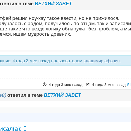
тветил в теме
ВЕТХИЙ ЗАВЕТ
тфей решил ноу-хау такое ввести, но не прижилося.
олучалось с родом, получилось по отцам. так и записали
ще такие что везде логику обнаружат без проблем, а м
емся. ищем мудрость древних.
ание: 4 года 3 мес назад пользователем
владимир афонин
.
4 года 3 мес назад
-
4 года 3 мес назад
#
ей)
ответил в теме
ВЕТХИЙ ЗАВЕТ
сал(а):