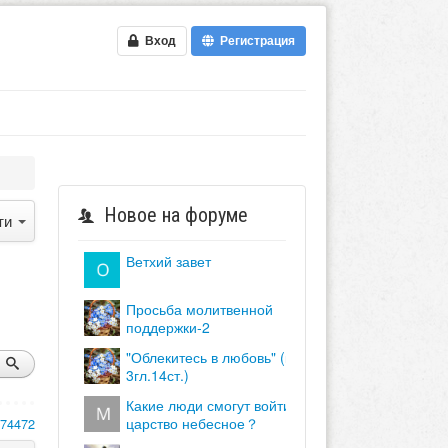
Вход
Регистрация
Новое на форуме
ти
ветхий завет
просьба молитвенной
поддержки-2
"облекитесь в любовь" (кол.
3гл.14ст.)
какие люди смогут войти в
царство небесное？
174472