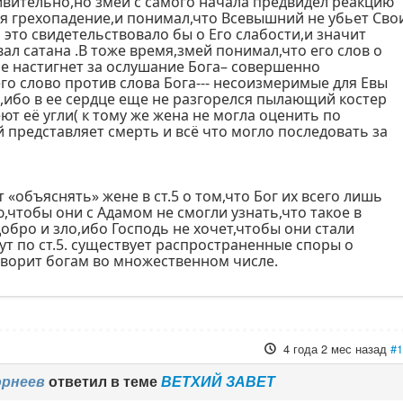
ивительно,но змей с самого начала предвидел реакцию
ся грехопадение,и понимал,что Всевышний не убьет Сво
 это свидетельствовало бы о Его слабости,и значит
ал сатана .В тоже время,змей понимал,что его слов о
не настигнет за ослушание Бога– совершенно
го слово против слова Бога--- несоизмеримые для Евы
,ибо в ее сердце еще не разгорелся пылающий костер
ют её угли( к тому же жена не могла оценить по
 представляет смерть и всё что могло последовать за
 «объяснять» жене в ст.5 о том,что Бог их всего лишь
чтобы они с Адамом не смогли узнать,что такое в
обро и зло,ибо Господь не хочет,чтобы они стали
ут по ст.5. существует распространенные споры о
оворит богам во множественном числе.
4 года 2 мес назад
#
орнеев
ответил в теме
ВЕТХИЙ ЗАВЕТ