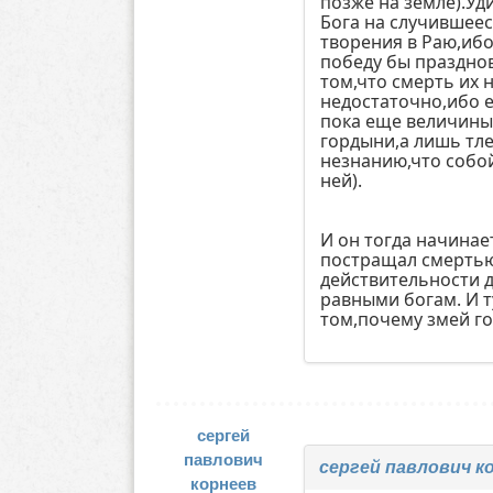
позже на земле).Уд
Бога на случившее
творения в Раю,ибо
победу бы празднов
том,что смерть их 
недостаточно,ибо е
пока еще величины
гордыни,а лишь тле
незнанию,что собой
ней).
И он тогда начинает
постращал смертью,
действительности д
равными богам. И т
том,почему змей г
сергей
павлович
сергей павлович к
корнеев