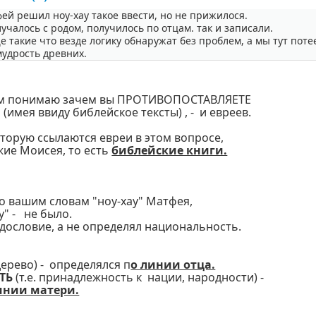
ей решил ноу-хау такое ввести, но не прижилося.
учалось с родом, получилось по отцам. так и записали.
 такие что везде логику обнаружат без проблем, а мы тут поте
удрость древних.
сем понимаю зачем вы ПРОТИВОПОСТАВЛЯЕТЕ
(имея ввиду библейское тексты) , - и евреев.
торую ссылаются евреи в этом вопросе,
жие Моисея, то есть
библейские книги.
по вашим словам "ноу-хау" Матфея,
у" - не было.
дословие, а не определял национальность.
дерево) - определялся п
о линии отца.
ТЬ
(т.е. принадлежность к нации, народности) -
инии матери.