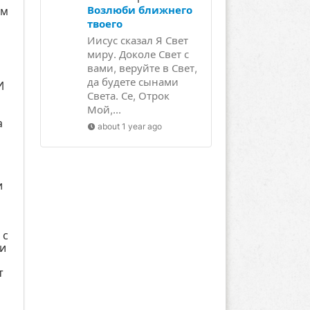
Возлюби ближнего
ом
твоего
Иисус сказал Я Свет
миру. Доколе Свет с
вами, веруйте в Свет,
да будете сынами
И
Света. Се, Отрок
Мой,...
а
about 1 year ago
и
 с
,и
т