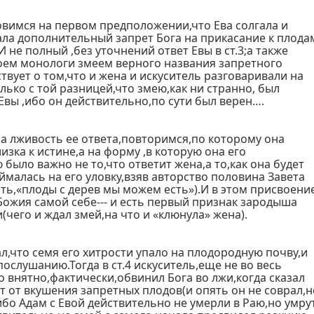
овимся на первом предположении,что Ева солгала и
ла дополнительный запрет Бога на прикасание к плода
 не полный ,без уточнений ответ Евы в ст.3;а также
оем монологи змеем верного названия запретного
ствует о том,что и жена и искуситель разговаривали на
лько с той разницей,что змею,как ни странно, был
Евы ,ибо он действительно,по сути был верен….
на лживость ее ответа,повторимся,по которому она
зка к истине,а на форму ,в которую она его
 было важно не то,что ответит жена,а то,как она будет
оймалась на его уловку,взяв авторство половина Завета
сть,«плоды с дерев мы можем есть»).И в этом присвоени
Божия самой себе--- и есть первый признак зародыша
(чего и ждал змей,на что и «клюнула» жена).
л,что семя его хитрости упало на плодородную почву,и
послушанию.Тогда в ст.4 искуситель,еще не во весь
о внятно,фактически,обвинил Бога во лжи,когда сказал
ут от вкушения запретных плодов(и опять он не соврал,н
ибо Адам с Евой действительно не умерли в Раю,но умру