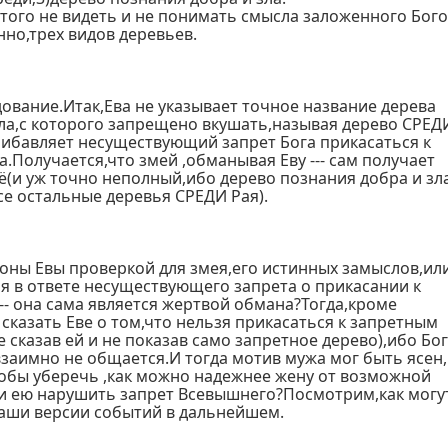
того не видеть и не понимать смысла заложенного Бог
нно,трех видов деревьев.
ование.Итак,Ева не указывает точное название дерева
зла,с которого запрещено вкушать,называя дерево СРЕД
рибавляет несуществующий запрет Бога прикасаться к
а.Получается,что змей ,обманывая Еву --- сам получает
ё(и уж точно неполный,ибо дерево познания добра и зл
все остальные деревья СРЕДИ Рая).
роны Евы проверкой для змея,его истинных замыслов,ил
я в ответе несуществующего запрета о прикасании к
- она сама является жертвой обмана?Тогда,кроме
сказать Еве о том,что нельзя прикасаться к запретным
 сказав ей и не показав само запретное дерево),ибо Бог
заимно не общается.И тогда мотив мужа мог быть ясен
тобы уберечь ,как можно надежнее жену от возможной
и ею нарушить запрет Всевышнего?Посмотрим,как могу
аши версии событий в дальнейшем.