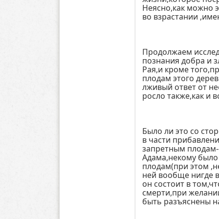
Неясно,как можно э
во взрастании ,име
Продолжаем исслед
познания добра и 
Рая,и кроме того,п
плодам этого дерев
лживый ответ от не
росло также,как и 
Было ли это со сто
в части прибавлени
запретным плодам--
Адама,некому было 
плодам(при этом ,не
ней вообще нигде в
он состоит в том,ч
смерти,при желани
быть разъяснены н