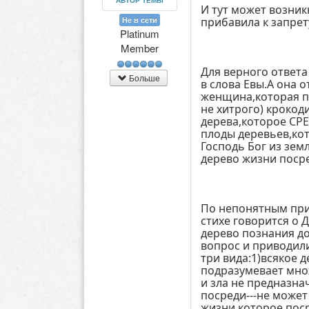
АВТОР ТЕМЫ
И тут может возник
прибавила к запрет
Не в сети
Platinum
Member
Для верного ответа
Больше
в слова Евы.А она 
женщина,которая п
не хитрого) крокод
дерева,которое СРЕ
плоды деревьев,ко
Господь Бог из зем
дерево жизни посре
По непонятным при
стихе говорится о 
дерево познания д
вопрос и приводили
три вида:1)всякое 
подразумевает множ
и зла не предназна
посреди---не может
жизни,которое поср