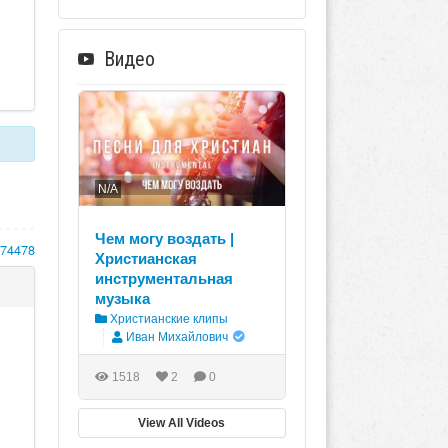
Видео
N/A
Чем могу воздать |
174478
Христианская
инструментальная
музыка
Христианские клипы
Иван Михайлович
1518
2
0
View All Videos