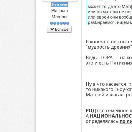
Не в сети
может тогда это Матф
Platinum
или по матери не пол
Member
или евреи они вообще
разбираемся. ищем м
Больше
Я конечно не сов
"мудрость древних" 
Ведь ТОРА. - на ко
это и есть Пятикни
Ну а что касается 
то никакого "ноу-ха
Матфей излагал ро
РОД
(т.е семейное 
А
НАЦИОНАЛЬНОС
определялась
по л