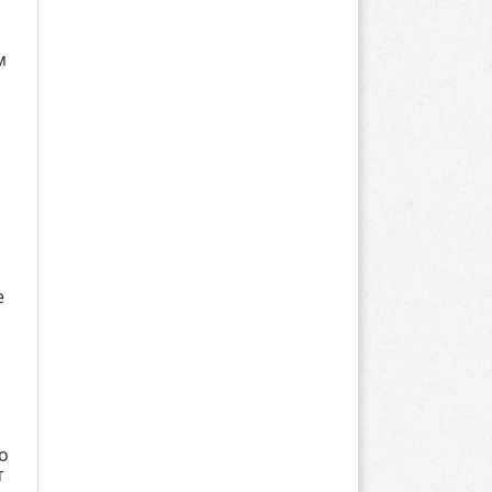
м
е
о
т